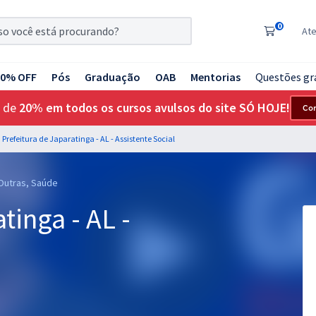
0
At
20% OFF
Pós
Graduação
OAB
Mentorias
Questões gr
 de
20% em todos os cursos avulsos do site SÓ HOJE!
Co
Prefeitura de Japaratinga - AL - Assistente Social
 Outras, Saúde
tinga - AL -