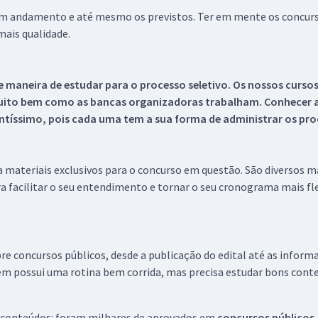
 em andamento e até mesmo os previstos. Ter em mente os concurso
ais qualidade.
 maneira de estudar para o processo seletivo. Os nossos curso
uito bem como as bancas organizadoras trabalham. Conhecer a
tíssimo, pois cada uma tem a sua forma de administrar os proc
 a materiais exclusivos para o concurso em questão. São diversos 
a facilitar o seu entendimento e tornar o seu cronograma mais fle
re concursos públicos, desde a publicação do edital até as inform
em possui uma rotina bem corrida, mas precisa estudar bons conte
 conteúdos: foram milhares de aprovados em
concursos públicos,