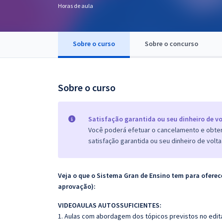
Horas de aula
Pós
Graduação
Sobre o curso
Sobre o concurso
OAB
Mentorias
Sobre o curso
Questões grátis
Satisfação garantida ou seu dinheiro de vo
Conteúdo gratuito
Você poderá efetuar o cancelamento e obter 
satisfação garantida ou seu dinheiro de volta
Blog
Aprovados
Veja o que o Sistema Gran de Ensino tem para ofer
aprovação):
Atendimento
VIDEOAULAS AUTOSSUFICIENTES:
1. Aulas com abordagem dos tópicos previstos no edita