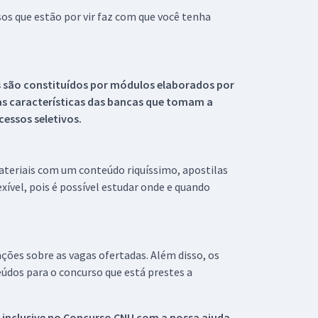
s que estão por vir faz com que você tenha
s são constituídos por módulos elaborados por
s características das bancas que tomam a
essos seletivos.
materiais com um conteúdo riquíssimo, apostilas
xível, pois é possível estudar onde e quando
ações sobre as vagas ofertadas. Além disso, os
údos para o concurso que está prestes a
 inclusive no
Concurso CNU
com a nossa ajuda.