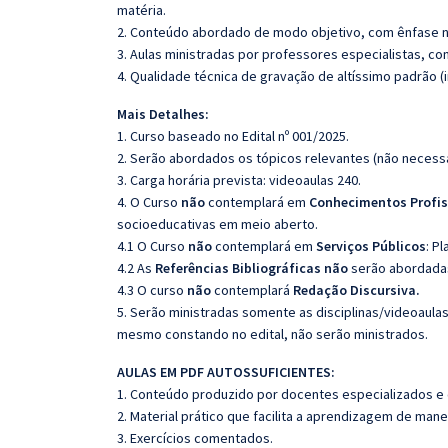
matéria.
2. Conteúdo abordado de modo objetivo, com ênfase n
3. Aulas ministradas por professores especialistas, co
4. Qualidade técnica de gravação de altíssimo padrão 
Mais Detalhes:
1. Curso baseado no Edital nº 001/2025.
2. Serão abordados os tópicos relevantes (não necessa
3. Carga horária prevista: videoaulas 240.
4. O Curso
não
contemplará em
Conhecimentos Profis
socioeducativas em meio aberto.
4.1 O Curso
não
contemplará em
Serviços Públicos
: P
4.2 As
Referências Bibliográficas não
serão abordadas
4.3 O curso
não
contemplará
Redação Discursiva.
5. Serão ministradas somente as disciplinas/videoaula
mesmo constando no edital, não serão ministrados.
AULAS EM PDF AUTOSSUFICIENTES:
1. Conteúdo produzido por docentes especializados e
2. Material prático que facilita a aprendizagem de mane
3. Exercícios comentados.