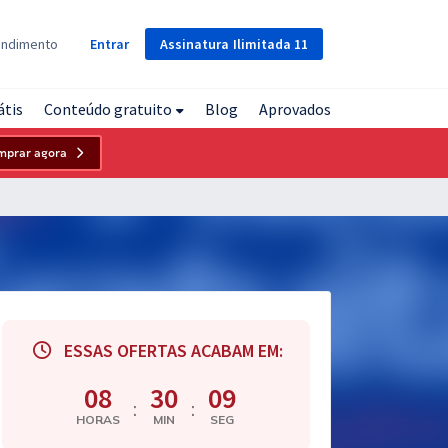
Assinatura
Ilimitada
11
endimento
Entrar
átis
Conteúdo gratuito
Blog
Aprovados
mprar agora
ESSAS OFERTAS ACABAM EM:
08
30
08
:
:
HORAS
MIN
SEG