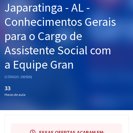
Japaratinga - AL -
Pós
Conhecimentos Gerais
Graduação
para o Cargo de
OAB
Assistente Social com
Mentorias
a Equipe Gran
Questões grátis
Conteúdo gratuito
(CÓDIGO: 192926)
Blog
33
Horas de aula
Aprovados
Atendimento
ESSAS OFERTAS ACABAM EM: