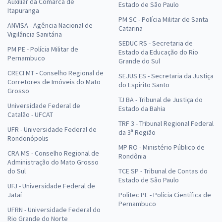
Auxiliar da Comarca de
Estado de São Paulo
Itapuranga
PM SC - Polícia Militar de Santa
ANVISA - Agência Nacional de
Catarina
Vigilância Sanitária
SEDUC RS - Secretaria de
PM PE - Polícia Militar de
Estado da Educação do Rio
Pernambuco
Grande do Sul
CRECI MT - Conselho Regional de
SEJUS ES - Secretaria da Justiça
Corretores de Imóveis do Mato
do Espírito Santo
Grosso
TJ BA - Tribunal de Justiça do
Universidade Federal de
Estado da Bahia
Catalão - UFCAT
TRF 3 - Tribunal Regional Federal
UFR - Universidade Federal de
da 3ª Região
Rondonópolis
MP RO - Ministério Público de
CRA MS - Conselho Regional de
Rondônia
Administração do Mato Grosso
do Sul
TCE SP - Tribunal de Contas do
Estado de São Paulo
UFJ - Universidade Federal de
Jataí
Politec PE - Polícia Científica de
Pernambuco
UFRN - Universidade Federal do
Rio Grande do Norte