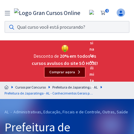
0
Assinatura Ilimitada 11
Acesso a todos os cursos. Teste grátis por 7 dias!
Assinatura OAB Até Passar
Acesso ilimitado a toda preparação para o Exame da
Desconto de
20% em todos os
Ordem, até você passar!
cursos avulsos do site SÓ HOJE!
Comprar agora
Residências Multiprofissionais
Preparação completa e intensiva para as principais
Cursos por Concurso
Prefeitura de Japaratinga - AL
residências em saúde do Brasil
Prefeitura de Japaratinga - AL - Conhecimentos Gerais para o Cargo de Assistente Social com a Equipe Gran
Concursos
AL - Administrativas, Educação, Fiscais e de Controle, Outras, Saúde
Assinatura Ilimitada
Prefeitura de
Cursos 20% OFF