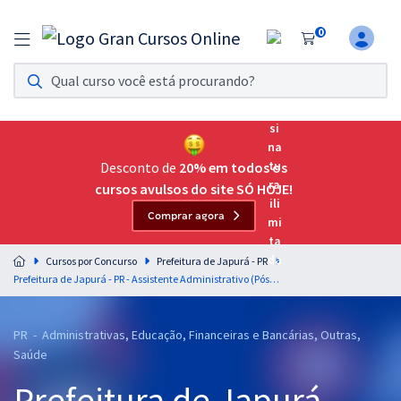
0
Assinatura Ilimitada 11
Acesso a todos os cursos. Teste grátis por 7 dias!
Assinatura OAB Até Passar
Acesso ilimitado a toda preparação para o Exame da
Desconto de
20% em todos os
Ordem, até você passar!
cursos avulsos do site SÓ HOJE!
Comprar agora
Residências Multiprofissionais
Preparação completa e intensiva para as principais
Cursos por Concurso
Prefeitura de Japurá - PR
residências em saúde do Brasil
Prefeitura de Japurá - PR - Assistente Administrativo (Pós-Edital)
Concursos
PR - Administrativas, Educação, Financeiras e Bancárias, Outras,
Assinatura Ilimitada
Saúde
Cursos 20% OFF
Prefeitura de Japurá -