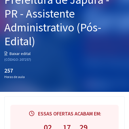
Pós
PR - Assistente
Graduação
Administrativo (Pós-
OAB
Edital)
Mentorias
Baixar edital
(CÓDIGO: 207257)
Questões grátis
257
Conteúdo gratuito
Horas de aula
Blog
Aprovados
Atendimento
ESSAS OFERTAS ACABAM EM:
02
17
28