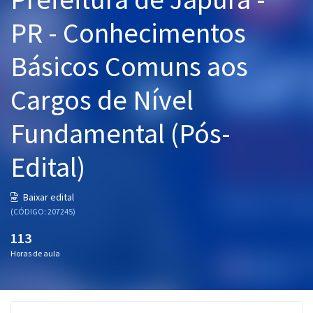
Pós
PR - Conhecimentos
Graduação
Básicos Comuns aos
OAB
Cargos de Nível
Mentorias
Fundamental (Pós-
Questões grátis
Edital)
Conteúdo gratuito
Baixar edital
Blog
(CÓDIGO: 207245)
Aprovados
113
Horas de aula
Atendimento