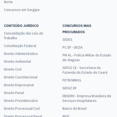
Norte
Concursos em Sergipe
CONTEÚDO JURÍDICO
CONCURSOS MAIS
PROCURADOS
Consolidação das Leis do
Trabalho
SEDES
Constituição Federal
PC DF - DELTA
Direito Administrativo
PM AL - Polícia Militar do Estado
de Alagoas
Direito Ambiental
SEFAZ CE - Secretaria da
Direito Civil
Fazenda do Estado do Ceará
Direito Constitucional
PETROBRAS
Direito Empresarial
SEFAZ DF
Direito Penal
EBSERH - Empresa Brasileira de
Direito Previdenciário
Serviços Hospitalares
Direito Processual Civil
Banco do Brasil
Direito Processual Penal
IBGE