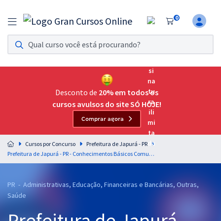
0
Assinatura Ilimitada 11
Acesso a todos os cursos. Teste grátis por 7 dias!
Assinatura OAB Até Passar
Acesso ilimitado a toda preparação para o Exame da
Desconto de
20% em todos os
Ordem, até você passar!
cursos avulsos do site SÓ HOJE!
Comprar agora
Residências Multiprofissionais
Preparação completa e intensiva para as principais
Cursos por Concurso
Prefeitura de Japurá - PR
residências em saúde do Brasil
Prefeitura de Japurá - PR - Conhecimentos Básicos Comuns aos Cargos de Nível Fundamental (Pós-Edital)
Concursos
PR - Administrativas, Educação, Financeiras e Bancárias, Outras,
Assinatura Ilimitada
Saúde
Cursos 20% OFF
Prefeitura de Japurá -