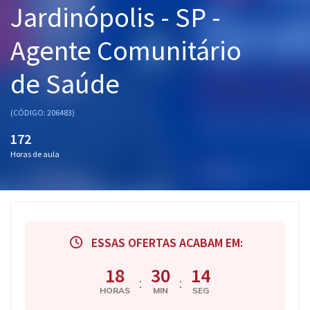
Jardinópolis - SP -
Pós
Agente Comunitário
Graduação
de Saúde
OAB
Mentorias
(CÓDIGO: 206483)
172
Questões grátis
Horas de aula
Conteúdo gratuito
Blog
Aprovados
ESSAS OFERTAS ACABAM EM:
Atendimento
18
30
13
:
:
HORAS
MIN
SEG