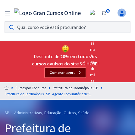
0
Assinatura Ilimitada 11
Acesso a todos os cursos. Teste grátis por 7 dias!
Assinatura OAB Até Passar
Acesso ilimitado a toda preparação para o Exame da
Desconto de
20% em todos os
Ordem, até você passar!
cursos avulsos do site SÓ HOJE!
Comprar agora
Residências Multiprofissionais
Preparação completa e intensiva para as principais
Cursos por Concurso
Prefeitura de Jardinópolis - SP
residências em saúde do Brasil
Prefeitura de Jardinópolis - SP - Agente Comunitário de Saúde
Concursos
SP - Administrativas, Educação, Outras, Saúde
Assinatura Ilimitada
Prefeitura de
Cursos 20% OFF