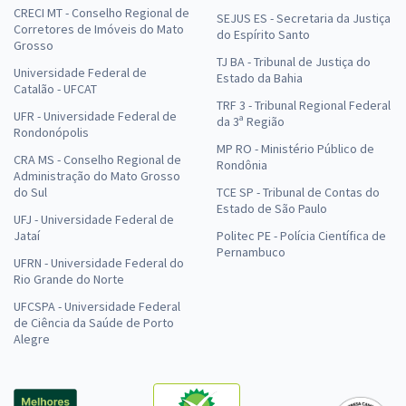
CRECI MT - Conselho Regional de
SEJUS ES - Secretaria da Justiça
Corretores de Imóveis do Mato
do Espírito Santo
Grosso
TJ BA - Tribunal de Justiça do
Universidade Federal de
Estado da Bahia
Catalão - UFCAT
TRF 3 - Tribunal Regional Federal
UFR - Universidade Federal de
da 3ª Região
Rondonópolis
MP RO - Ministério Público de
CRA MS - Conselho Regional de
Rondônia
Administração do Mato Grosso
do Sul
TCE SP - Tribunal de Contas do
Estado de São Paulo
UFJ - Universidade Federal de
Jataí
Politec PE - Polícia Científica de
Pernambuco
UFRN - Universidade Federal do
Rio Grande do Norte
UFCSPA - Universidade Federal
de Ciência da Saúde de Porto
Alegre