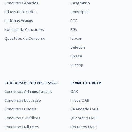
Concursos Abertos
Cesgranrio
Editais Publicados
Consulplan
Histórias Visuais
FCC
Notícias de Concursos
FGV
Questões de Concurso
Idecan
Selecon
Uniase
Vunesp
CONCURSOS POR PROFISSÃO
EXAME DE ORDEM
Concursos Administrativos
OAB
Concursos Educação
Prova OAB
Concursos Fiscais
Calendário OAB
Concursos Jurídicos
Questões OAB
Concursos Militares
Recursos OAB