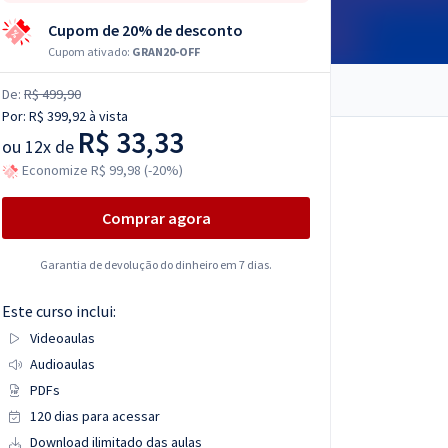
Cupom de 20% de desconto
Cupom ativado:
GRAN20-OFF
De:
R$ 499,90
Por:
R$ 399,92
à vista
R$ 33,33
ou
12x de
Economize R$ 99,98 (-20%)
Comprar agora
Garantia de devolução do dinheiro em 7 dias.
Este curso inclui:
Videoaulas
Audioaulas
PDFs
120 dias para acessar
Download ilimitado das aulas