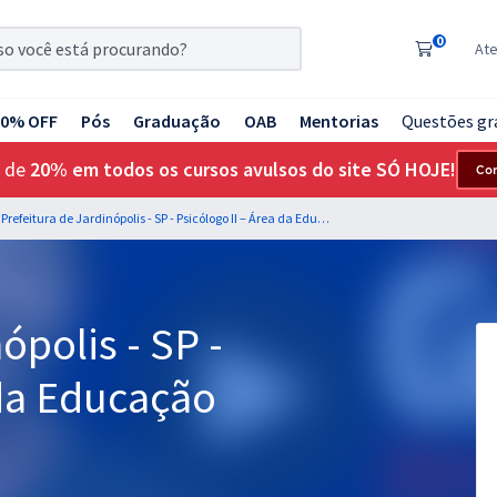
0
At
20% OFF
Pós
Graduação
OAB
Mentorias
Questões gr
 de
20% em todos os cursos avulsos do site SÓ HOJE!
Co
Prefeitura de Jardinópolis - SP - Psicólogo II – Área da Educação
ópolis - SP -
 da Educação