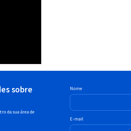
des sobre
Nome
ro da sua área de
E-mail