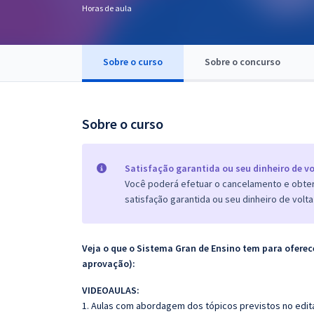
Horas de aula
Pós
Graduação
Sobre o curso
Sobre o concurso
OAB
Mentorias
Sobre o curso
Questões grátis
Satisfação garantida ou seu dinheiro de vo
Conteúdo gratuito
Você poderá efetuar o cancelamento e obter 
satisfação garantida ou seu dinheiro de volta
Blog
Aprovados
Veja o que o Sistema Gran de Ensino tem para ofer
aprovação):
Atendimento
VIDEOAULAS:
1. Aulas com abordagem dos tópicos previstos no edita