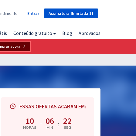
Assinatura
Ilimitada
11
endimento
Entrar
átis
Conteúdo gratuito
Blog
Aprovados
mprar agora
ESSAS OFERTAS ACABAM EM:
10
06
22
:
:
HORAS
MIN
SEG