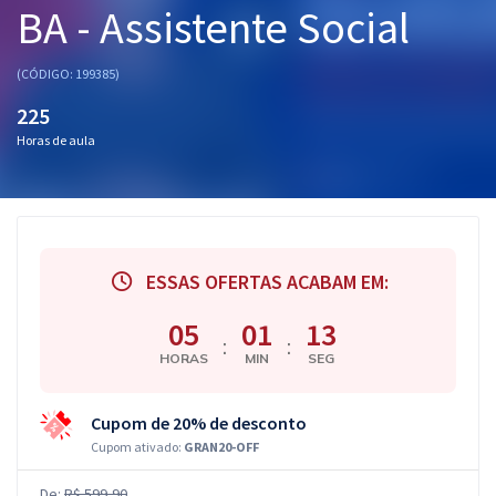
BA - Assistente Social
Pós
Graduação
(CÓDIGO: 199385)
225
OAB
Horas de aula
Mentorias
Questões grátis
Conteúdo gratuito
ESSAS OFERTAS ACABAM EM:
Blog
05
01
12
:
:
HORAS
MIN
SEG
Aprovados
Cupom de 20% de desconto
Atendimento
Cupom ativado:
GRAN20-OFF
De:
R$ 599,90