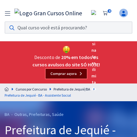
0
Assinatura Ilimitada 11
Acesso a todos os cursos. Teste grátis por 7 dias!
Assinatura OAB Até Passar
Acesso ilimitado a toda preparação para o Exame da
Desconto de
20% em todos os
Ordem, até você passar!
cursos avulsos do site SÓ HOJE!
Comprar agora
Residências Multiprofissionais
Preparação completa e intensiva para as principais
Cursos por Concurso
Prefeitura de Jequié/BA
residências em saúde do Brasil
Prefeitura de Jequié - BA - Assistente Social
Concursos
BA - Outras, Prefeituras, Saúde
Assinatura Ilimitada
Prefeitura de Jequié -
Cursos 20% OFF