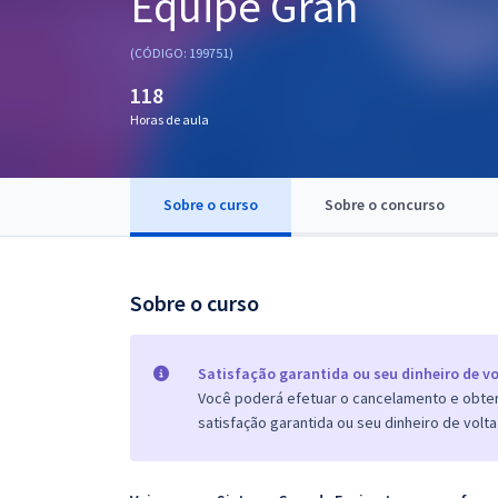
Equipe Gran
Pós
(CÓDIGO: 199751)
Graduação
118
Horas de aula
OAB
Mentorias
Sobre o curso
Sobre o concurso
Questões grátis
Conteúdo gratuito
Sobre o curso
Blog
Aprovados
Satisfação garantida ou seu dinheiro de vo
Você poderá efetuar o cancelamento e obter 
satisfação garantida ou seu dinheiro de volta
Atendimento