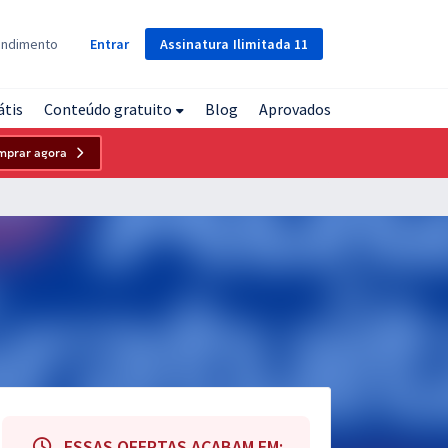
Assinatura
Ilimitada
11
endimento
Entrar
átis
Conteúdo gratuito
Blog
Aprovados
mprar agora
ESSAS OFERTAS ACABAM EM: