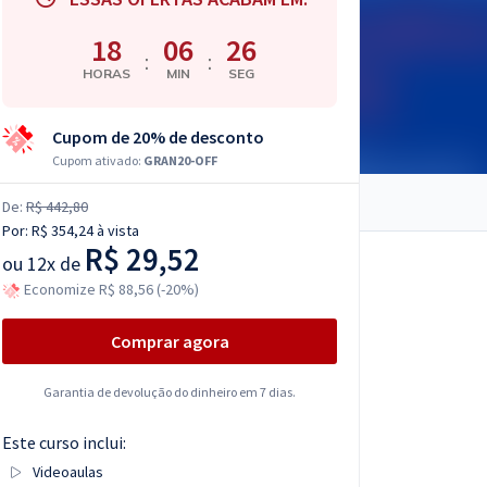
18
06
25
:
:
HORAS
MIN
SEG
Cupom de 20% de desconto
Cupom ativado:
GRAN20-OFF
De:
R$ 442,80
Por:
R$ 354,24
à vista
R$ 29,52
ou
12x de
Economize R$ 88,56 (-20%)
Comprar agora
Garantia de devolução do dinheiro em 7 dias.
Este curso inclui:
Videoaulas