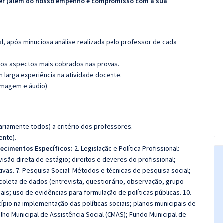
ecer (além do nosso empenho e compromisso com a sua
l, após minuciosa análise realizada pelo professor de cada
os aspectos mais cobrados nas provas.
m larga experiência na atividade docente.
(imagem e áudio)
riamente todos) a critério dos professores.
ente).
ecimentos Específicos:
2. Legislação e Política Profissional:
isão direta de estágio; direitos e deveres do profissional;
tivas. 7. Pesquisa Social: Métodos e técnicas de pesquisa social;
 coleta de dados (entrevista, questionário, observação, grupo
ais; uso de evidências para formulação de políticas públicas. 10.
cípio na implementação das políticas sociais; planos municipais de
lho Municipal de Assistência Social (CMAS); Fundo Municipal de