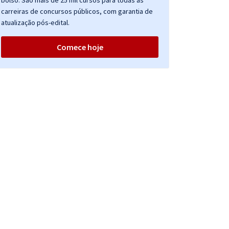
bolso. São mais de 25 mil cursos para todas as
carreiras de concursos públicos, com garantia de
atualização pós-edital.
Comece hoje