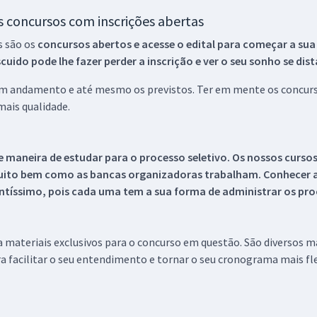
os concursos com inscrições abertas
s são os
concursos abertos e acesse o edital para começar a sua
ido pode lhe fazer perder a inscrição e ver o seu sonho se dis
 em andamento e até mesmo os previstos. Ter em mente os concurso
ais qualidade.
 maneira de estudar para o processo seletivo. Os nossos curso
uito bem como as bancas organizadoras trabalham. Conhecer a
tíssimo, pois cada uma tem a sua forma de administrar os proc
 a materiais exclusivos para o concurso em questão. São diversos 
a facilitar o seu entendimento e tornar o seu cronograma mais fle