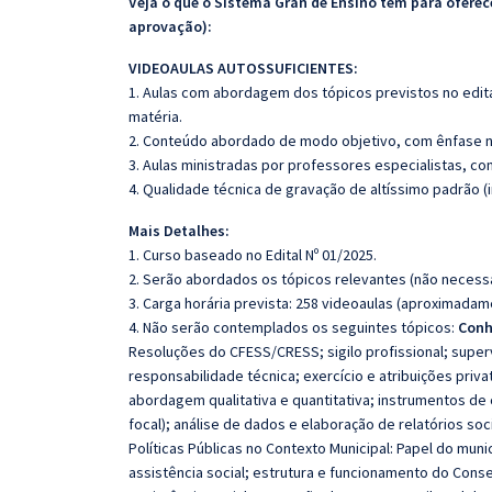
Veja o que o Sistema Gran de Ensino tem para ofer
aprovação):
VIDEOAULAS AUTOSSUFICIENTES:
1. Aulas com abordagem dos tópicos previstos no edita
matéria.
2. Conteúdo abordado de modo objetivo, com ênfase n
3. Aulas ministradas por professores especialistas, co
4. Qualidade técnica de gravação de altíssimo padrão 
Mais Detalhes:
1. Curso baseado no Edital Nº 01/2025.
2. Serão abordados os tópicos relevantes (não necessa
3. Carga horária prevista: 258 videoaulas (aproximadam
4. Não serão contemplados os seguintes tópicos:
Conh
Resoluções do CFESS/CRESS; sigilo profissional; superv
responsabilidade técnica; exercício e atribuições priva
abordagem qualitativa e quantitativa; instrumentos de
focal); análise de dados e elaboração de relatórios soci
Políticas Públicas no Contexto Municipal: Papel do muni
assistência social; estrutura e funcionamento do Conse