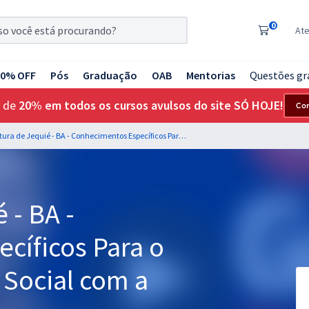
0
At
20% OFF
Pós
Graduação
OAB
Mentorias
Questões gr
 de
20% em todos os cursos avulsos do site SÓ HOJE!
Co
Prefeitura de Jequié - BA - Conhecimentos Específicos Para o Cargo de Assistente Social com a Equipe Gran
 - BA -
cíficos Para o
 Social com a