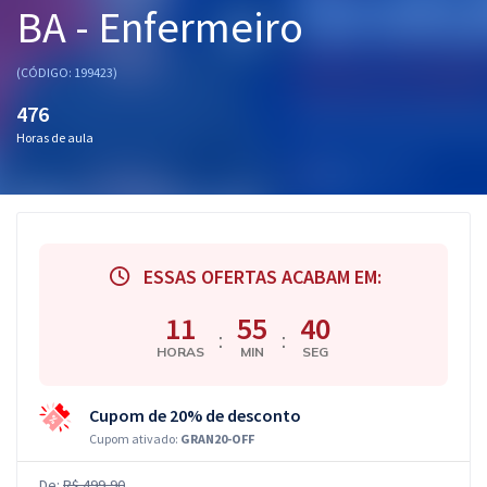
BA - Enfermeiro
Pós
Graduação
(CÓDIGO: 199423)
476
OAB
Horas de aula
Mentorias
Questões grátis
Conteúdo gratuito
ESSAS OFERTAS ACABAM EM:
Blog
11
55
39
:
:
HORAS
MIN
SEG
Aprovados
Cupom de 20% de desconto
Atendimento
Cupom ativado:
GRAN20-OFF
De:
R$ 499,90