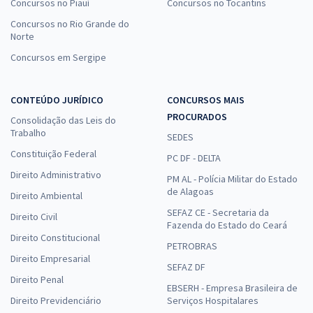
Concursos no Piauí
Concursos no Tocantins
Concursos no Rio Grande do
Norte
Concursos em Sergipe
CONTEÚDO JURÍDICO
CONCURSOS MAIS
PROCURADOS
Consolidação das Leis do
Trabalho
SEDES
Constituição Federal
PC DF - DELTA
Direito Administrativo
PM AL - Polícia Militar do Estado
de Alagoas
Direito Ambiental
SEFAZ CE - Secretaria da
Direito Civil
Fazenda do Estado do Ceará
Direito Constitucional
PETROBRAS
Direito Empresarial
SEFAZ DF
Direito Penal
EBSERH - Empresa Brasileira de
Direito Previdenciário
Serviços Hospitalares