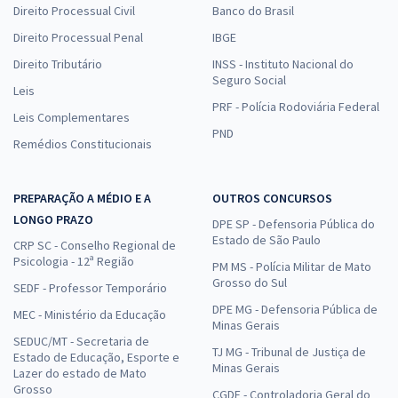
Direito Processual Civil
Banco do Brasil
Direito Processual Penal
IBGE
Direito Tributário
INSS - Instituto Nacional do
Seguro Social
Leis
PRF - Polícia Rodoviária Federal
Leis Complementares
PND
Remédios Constitucionais
PREPARAÇÃO A MÉDIO E A
OUTROS CONCURSOS
LONGO PRAZO
DPE SP - Defensoria Pública do
Estado de São Paulo
CRP SC - Conselho Regional de
Psicologia - 12ª Região
PM MS - Polícia Militar de Mato
Grosso do Sul
SEDF - Professor Temporário
DPE MG - Defensoria Pública de
MEC - Ministério da Educação
Minas Gerais
SEDUC/MT - Secretaria de
TJ MG - Tribunal de Justiça de
Estado de Educação, Esporte e
Minas Gerais
Lazer do estado de Mato
Grosso
CGDF - Controladoria Geral do