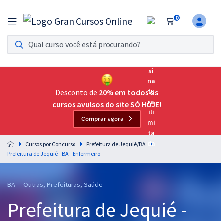
0
Assinatura Ilimitada 11
Acesso a todos os cursos. Teste grátis por 7 dias!
Assinatura OAB Até Passar
Acesso ilimitado a toda preparação para o Exame da
Desconto de
20% em todos os
Ordem, até você passar!
cursos avulsos do site SÓ HOJE!
Comprar agora
Residências Multiprofissionais
Preparação completa e intensiva para as principais
Cursos por Concurso
Prefeitura de Jequié/BA
residências em saúde do Brasil
Prefeitura de Jequié - BA - Enfermeiro
Concursos
BA - Outras, Prefeituras, Saúde
Assinatura Ilimitada
Prefeitura de Jequié -
Cursos 20% OFF