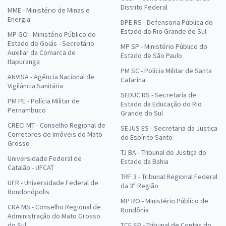
Distrito Federal
MME - Ministério de Minas e
Energia
DPE RS - Defensoria Pública do
Estado do Rio Grande do Sul
MP GO - Ministério Público do
Estado de Goiás - Secretário
MP SP - Ministério Público do
Auxiliar da Comarca de
Estado de São Paulo
Itapuranga
PM SC - Polícia Militar de Santa
ANVISA - Agência Nacional de
Catarina
Vigilância Sanitária
SEDUC RS - Secretaria de
PM PE - Polícia Militar de
Estado da Educação do Rio
Pernambuco
Grande do Sul
CRECI MT - Conselho Regional de
SEJUS ES - Secretaria da Justiça
Corretores de Imóveis do Mato
do Espírito Santo
Grosso
TJ BA - Tribunal de Justiça do
Universidade Federal de
Estado da Bahia
Catalão - UFCAT
TRF 3 - Tribunal Regional Federal
UFR - Universidade Federal de
da 3ª Região
Rondonópolis
MP RO - Ministério Público de
CRA MS - Conselho Regional de
Rondônia
Administração do Mato Grosso
do Sul
TCE SP - Tribunal de Contas do