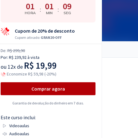
01
01
08
:
:
HORA
MIN
SEG
Cupom de 20% de desconto
Cupom ativado:
GRAN20-OFF
De:
R$ 299,90
Por:
R$ 239,92
à vista
R$ 19,99
ou
12x de
Economize R$ 59,98 (-20%)
Comprar agora
Garantia de devolução do dinheiro em 7 dias.
Este curso inclui:
Videoaulas
Audioaulas