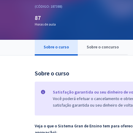
Pós
(CÓDIGO: 187388)
87
Graduação
Horas de aula
OAB
Mentorias
Sobre o curso
Sobre o concurso
Questões grátis
Sobre o curso
Conteúdo gratuito
Blog
Satisfação garantida ou seu dinheiro de vo
Aprovados
Você poderá efetuar o cancelamento e obter 
satisfação garantida ou seu dinheiro de volta
Atendimento
Veja o que o Sistema Gran de Ensino tem para ofer
aprovação):