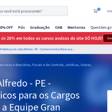
0
At
20% OFF
Pós
Graduação
OAB
Mentorias
Questões gr
 de
20% em todos os cursos avulsos do site SÓ HOJE!
Co
Prefeitura de João Alfredo - PE - Conhecimentos Básicos para os Cargos de Nível Médio com a Equipe Gran
nceiras e Bancárias, Fiscais e de Controle, Jurídicas, Outras,
lfredo - PE -
cos para os Cargos
 a Equipe Gran