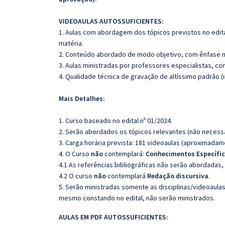
VIDEOAULAS AUTOSSUFICIENTES:
1. Aulas com abordagem dos tópicos previstos no edita
matéria.
2. Conteúdo abordado de modo objetivo, com ênfase n
3. Aulas ministradas por professores especialistas, co
4. Qualidade técnica de gravação de altíssimo padrão 
Mais Detalhes:
1. Curso baseado no edital nº 01/2024.
2. Serão abordados os tópicos relevantes (não necessa
3. Carga horária prevista: 181 videoaulas (aproximadam
4. O Curso
não
contemplará:
Conhecimentos Específic
4.1 As referências bibliográficas não serão abordadas,
4.2 O curso
não
contemplará
Redação discursiva
.
5. Serão ministradas somente as disciplinas/videoaula
mesmo constando no edital, não serão ministrados.
AULAS EM PDF AUTOSSUFICIENTES: