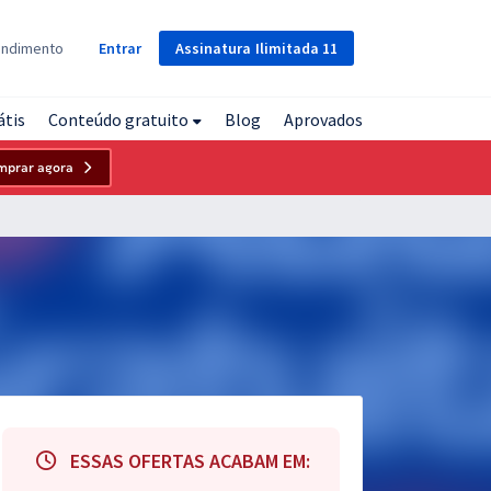
Assinatura
Ilimitada
11
endimento
Entrar
átis
Conteúdo gratuito
Blog
Aprovados
mprar agora
ESSAS OFERTAS ACABAM EM: