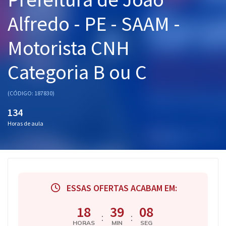
Pós
Alfredo - PE - SAAM -
Graduação
Motorista CNH
OAB
Categoria B ou C
Mentorias
(CÓDIGO: 187830)
Questões grátis
134
Horas de aula
Conteúdo gratuito
Blog
Aprovados
ESSAS OFERTAS ACABAM EM:
Atendimento
18
39
08
:
:
HORAS
MIN
SEG