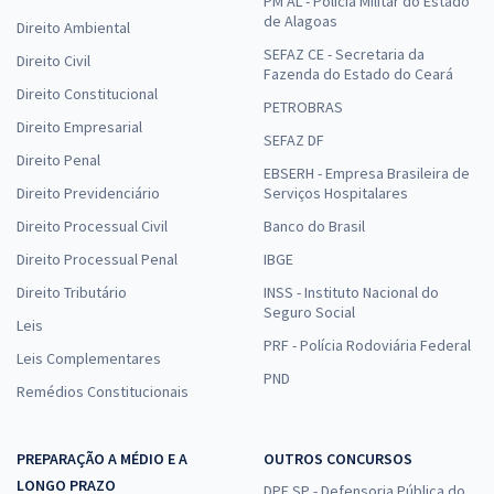
PM AL - Polícia Militar do Estado
de Alagoas
Direito Ambiental
SEFAZ CE - Secretaria da
Direito Civil
Fazenda do Estado do Ceará
Direito Constitucional
PETROBRAS
Direito Empresarial
SEFAZ DF
Direito Penal
EBSERH - Empresa Brasileira de
Direito Previdenciário
Serviços Hospitalares
Direito Processual Civil
Banco do Brasil
Direito Processual Penal
IBGE
Direito Tributário
INSS - Instituto Nacional do
Seguro Social
Leis
PRF - Polícia Rodoviária Federal
Leis Complementares
PND
Remédios Constitucionais
PREPARAÇÃO A MÉDIO E A
OUTROS CONCURSOS
LONGO PRAZO
DPE SP - Defensoria Pública do