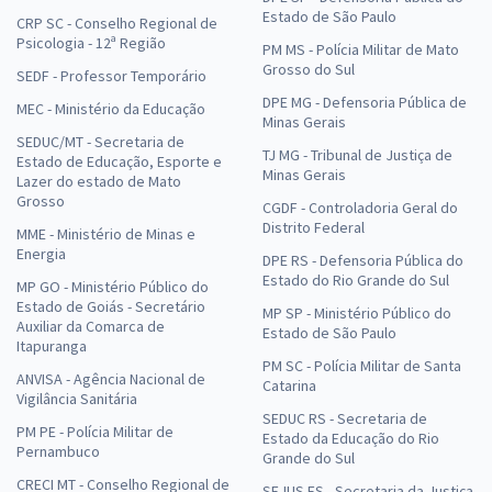
Estado de São Paulo
CRP SC - Conselho Regional de
Psicologia - 12ª Região
PM MS - Polícia Militar de Mato
Grosso do Sul
SEDF - Professor Temporário
DPE MG - Defensoria Pública de
MEC - Ministério da Educação
Minas Gerais
SEDUC/MT - Secretaria de
TJ MG - Tribunal de Justiça de
Estado de Educação, Esporte e
Minas Gerais
Lazer do estado de Mato
Grosso
CGDF - Controladoria Geral do
Distrito Federal
MME - Ministério de Minas e
Energia
DPE RS - Defensoria Pública do
Estado do Rio Grande do Sul
MP GO - Ministério Público do
Estado de Goiás - Secretário
MP SP - Ministério Público do
Auxiliar da Comarca de
Estado de São Paulo
Itapuranga
PM SC - Polícia Militar de Santa
ANVISA - Agência Nacional de
Catarina
Vigilância Sanitária
SEDUC RS - Secretaria de
PM PE - Polícia Militar de
Estado da Educação do Rio
Pernambuco
Grande do Sul
CRECI MT - Conselho Regional de
SEJUS ES - Secretaria da Justiça