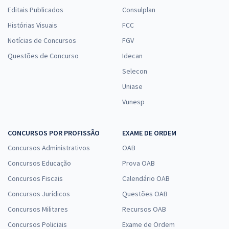
Editais Publicados
Consulplan
Histórias Visuais
FCC
Notícias de Concursos
FGV
Questões de Concurso
Idecan
Selecon
Uniase
Vunesp
CONCURSOS POR PROFISSÃO
EXAME DE ORDEM
Concursos Administrativos
OAB
Concursos Educação
Prova OAB
Concursos Fiscais
Calendário OAB
Concursos Jurídicos
Questões OAB
Concursos Militares
Recursos OAB
Concursos Policiais
Exame de Ordem