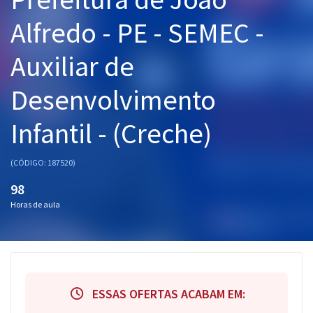
Pós
Alfredo - PE - SEMEC -
Graduação
Auxiliar de
OAB
Desenvolvimento
Mentorias
Infantil - (Creche)
Questões grátis
(CÓDIGO: 187520)
Conteúdo gratuito
98
Blog
Horas de aula
Aprovados
Atendimento
ESSAS OFERTAS ACABAM EM: