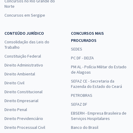
Concursos no Rio Grande do
Norte
Concursos em Sergipe
CONTEÚDO JURÍDICO
CONCURSOS MAIS
PROCURADOS
Consolidação das Leis do
Trabalho
SEDES
Constituição Federal
PC DF - DELTA
Direito Administrativo
PM AL - Polícia Militar do Estado
de Alagoas
Direito Ambiental
SEFAZ CE - Secretaria da
Direito Civil
Fazenda do Estado do Ceará
Direito Constitucional
PETROBRAS
Direito Empresarial
SEFAZ DF
Direito Penal
EBSERH - Empresa Brasileira de
Direito Previdenciário
Serviços Hospitalares
Direito Processual Civil
Banco do Brasil