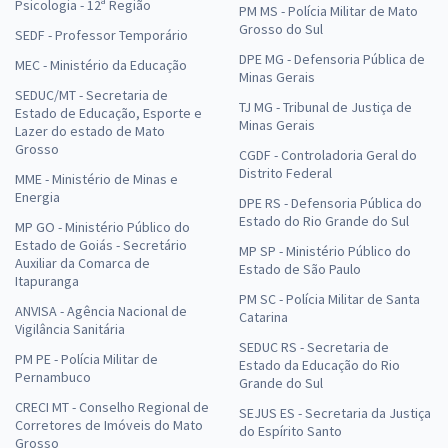
Psicologia - 12ª Região
PM MS - Polícia Militar de Mato
Grosso do Sul
SEDF - Professor Temporário
DPE MG - Defensoria Pública de
MEC - Ministério da Educação
Minas Gerais
SEDUC/MT - Secretaria de
TJ MG - Tribunal de Justiça de
Estado de Educação, Esporte e
Minas Gerais
Lazer do estado de Mato
Grosso
CGDF - Controladoria Geral do
Distrito Federal
MME - Ministério de Minas e
Energia
DPE RS - Defensoria Pública do
Estado do Rio Grande do Sul
MP GO - Ministério Público do
Estado de Goiás - Secretário
MP SP - Ministério Público do
Auxiliar da Comarca de
Estado de São Paulo
Itapuranga
PM SC - Polícia Militar de Santa
ANVISA - Agência Nacional de
Catarina
Vigilância Sanitária
SEDUC RS - Secretaria de
PM PE - Polícia Militar de
Estado da Educação do Rio
Pernambuco
Grande do Sul
CRECI MT - Conselho Regional de
SEJUS ES - Secretaria da Justiça
Corretores de Imóveis do Mato
do Espírito Santo
Grosso