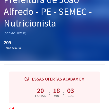
Pós
Alfredo - PE - SEMEC -
Graduação
Nutricionista
OAB
(CÓDIGO: 187186)
Mentorias
209
Horas de aula
Questões grátis
Conteúdo gratuito
Blog
ESSAS OFERTAS ACABAM EM:
Aprovados
20
18
02
:
:
Atendimento
HORAS
MIN
SEG