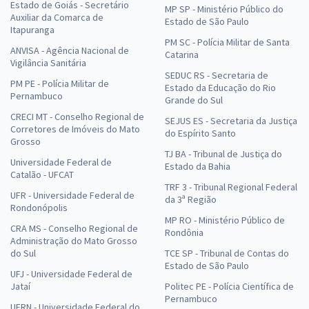
Estado de Goiás - Secretário
MP SP - Ministério Público do
Auxiliar da Comarca de
Estado de São Paulo
Itapuranga
PM SC - Polícia Militar de Santa
ANVISA - Agência Nacional de
Catarina
Vigilância Sanitária
SEDUC RS - Secretaria de
PM PE - Polícia Militar de
Estado da Educação do Rio
Pernambuco
Grande do Sul
CRECI MT - Conselho Regional de
SEJUS ES - Secretaria da Justiça
Corretores de Imóveis do Mato
do Espírito Santo
Grosso
TJ BA - Tribunal de Justiça do
Universidade Federal de
Estado da Bahia
Catalão - UFCAT
TRF 3 - Tribunal Regional Federal
UFR - Universidade Federal de
da 3ª Região
Rondonópolis
MP RO - Ministério Público de
CRA MS - Conselho Regional de
Rondônia
Administração do Mato Grosso
do Sul
TCE SP - Tribunal de Contas do
Estado de São Paulo
UFJ - Universidade Federal de
Jataí
Politec PE - Polícia Científica de
Pernambuco
UFRN - Universidade Federal do