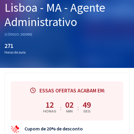
Lisboa - MA - Agente
Pós
Administrativo
Graduação
OAB
(CÓDIGO: 203090)
271
Mentorias
Horas de aula
Questões grátis
Conteúdo gratuito
Blog
ESSAS OFERTAS ACABAM EM:
Aprovados
12
02
48
:
:
HORAS
MIN
SEG
Atendimento
Cupom de 20% de desconto