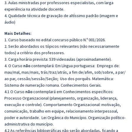
3. Aulas ministradas por professores especialistas, com larga
experiência na atividade docente.
4. Qualidade técnica de gravação de altíssimo padrão (imagem e
áudio)
Mais Detalhes:
1. Curso baseado no edital concurso público N.º 001/2026.
2. Serão abordados os tópicos relevantes (não necessariamente
todos) a critério dos professores.
3. Carga horária prevista: 539 videoaulas (aproximadamente).
4. O Curso
não
contemplará: Em Língua portuguesa: Emprego de:
mau/mal, mas/mais, trás/traz/atrás, a fim de/afim, sob/sobre, a par/
ao par, cessão/sessão/Seção; Uso dos porquês. Matemática:
Sistema de numeração romana. Conhecimentos Gerais.
4.1 O Curso
não
contemplará em Conhecimentos específicos:
Processo Organizacional (planejamento, organização, liderança,
execução e controle). Comportamento Organizacional: motivação,
comunicação, trabalho em equipe, relacionamento interpessoal,
poder e autoridade. Lei Orgânica do Município. Organização político-
administrativa do município.
4.2 As referências bibliográficas não serão abordadas, ficando a