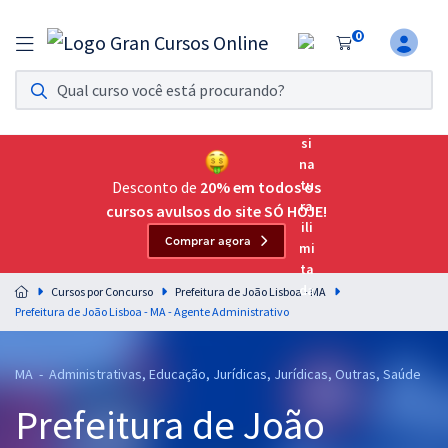
0
Assinatura Ilimitada 11
Acesso a todos os cursos. Teste grátis por 7 dias!
Assinatura OAB Até Passar
Acesso ilimitado a toda preparação para o Exame da
Desconto de
20% em todos os
Ordem, até você passar!
cursos avulsos do site SÓ HOJE!
Comprar agora
Residências Multiprofissionais
Preparação completa e intensiva para as principais
Cursos por Concurso
Prefeitura de João Lisboa - MA
residências em saúde do Brasil
Prefeitura de João Lisboa - MA - Agente Administrativo
Concursos
MA - Administrativas, Educação, Jurídicas, Jurídicas, Outras, Saúde
Assinatura Ilimitada
Prefeitura de João
Cursos 20% OFF