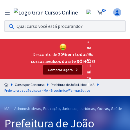
0
Assinatura Ilimitada 11
Acesso a todos os cursos. Teste grátis por 7 dias!
Assinatura OAB Até Passar
Acesso ilimitado a toda preparação para o Exame da
Desconto de
20% em todos os
Ordem, até você passar!
cursos avulsos do site SÓ HOJE!
Comprar agora
Residências Multiprofissionais
Preparação completa e intensiva para as principais
Cursos por Concurso
Prefeitura de João Lisboa - MA
residências em saúde do Brasil
Prefeitura de João Lisboa - MA - Bioquímico/Farmacêutico
Concursos
MA - Administrativas, Educação, Jurídicas, Jurídicas, Outras, Saúde
Assinatura Ilimitada
Prefeitura de João
Cursos 20% OFF