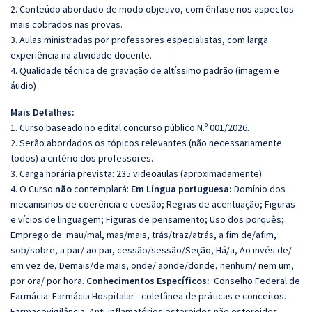
2. Conteúdo abordado de modo objetivo, com ênfase nos aspectos
mais cobrados nas provas.
3. Aulas ministradas por professores especialistas, com larga
experiência na atividade docente.
4. Qualidade técnica de gravação de altíssimo padrão (imagem e
áudio)
Mais Detalhes:
1. Curso baseado no edital concurso público N.º 001/2026.
2. Serão abordados os tópicos relevantes (não necessariamente
todos) a critério dos professores.
3. Carga horária prevista: 235 videoaulas (aproximadamente).
4. O Curso
não
contemplará:
Em Língua portuguesa:
Domínio dos
mecanismos de coerência e coesão; Regras de acentuação; Figuras
e vícios de linguagem; Figuras de pensamento; Uso dos porquês;
Emprego de: mau/mal, mas/mais, trás/traz/atrás, a fim de/afim,
sob/sobre, a par/ ao par, cessão/sessão/Seção, Há/a, Ao invés de/
em vez de, Demais/de mais, onde/ aonde/donde, nenhum/ nem um,
por ora/ por hora.
Conhecimentos Específicos:
Conselho Federal de
Farmácia: Farmácia Hospitalar - coletânea de práticas e conceitos.
Farmacovigilância. Anti-inflamatórios esteroides não esteroides.