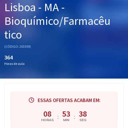
Lisboa - MA -
Pós
Bioquímico/Farmacêu
Graduação
tico
OAB
Mentorias
(CÓDIGO: 203309)
364
Questões grátis
Horas de aula
Conteúdo gratuito
Blog
Aprovados
ESSAS OFERTAS ACABAM EM:
Atendimento
08
53
38
:
:
HORAS
MIN
SEG