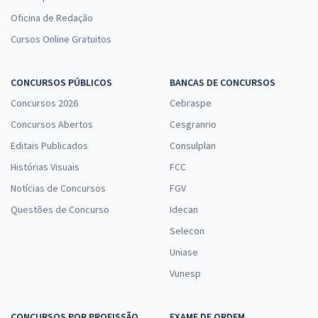
Oficina de Redação
Cursos Online Gratuitos
CONCURSOS PÚBLICOS
BANCAS DE CONCURSOS
Concursos 2026
Cebraspe
Concursos Abertos
Cesgranrio
Editais Publicados
Consulplan
Histórias Visuais
FCC
Notícias de Concursos
FGV
Questões de Concurso
Idecan
Selecon
Uniase
Vunesp
CONCURSOS POR PROFISSÃO
EXAME DE ORDEM