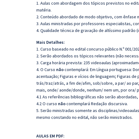
1. Aulas com abordagem dos tópicos previstos no edita
matéria.
2. Conteúdo abordado de modo objetivo, com ênfase n
3. Aulas ministradas por professores especialistas, co
4. Qualidade técnica de gravação de altíssimo padrão 
Mais Detalhes:
1. Curso baseado no edital concurso público N.º 001/202
2. Serão abordados os tópicos relevantes (não necessa
3. Carga horária prevista: 235 videoaulas (aproximadam
4. O Curso
não
contemplará: Em Língua portuguesa: Do
acentuação; Figuras e vícios de linguagem; Figuras d
trás/traz/atrás, a fim de/afim, sob/sobre, a par/ ao 
mais, onde/ aonde/donde, nenhum/ nem um, por ora/ p
4.1 As referências bibliográficas não serão abordadas,
4.2 O curso
não
contemplará Redação discursiva.
5. Serão ministradas somente as disciplinas/videoaula
mesmo constando no edital, não serão ministrados.
AULAS EM PDF: