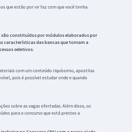
s que estão por vir faz com que você tenha
s são constituídos por módulos elaborados por
s características das bancas que tomam a
essos seletivos.
materiais com um conteúdo riquíssimo, apostilas
xível, pois é possível estudar onde e quando
ações sobre as vagas ofertadas. Além disso, os
údos para o concurso que está prestes a
 inclusive no
Concurso CNU
com a nossa ajuda.