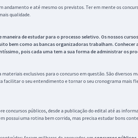
 em andamento e até mesmo os previstos. Ter em mente os concurso
ais qualidade.
 maneira de estudar para o processo seletivo. Os nossos curso
uito bem como as bancas organizadoras trabalham. Conhecer a
tíssimo, pois cada uma tem a sua forma de administrar os proc
 a materiais exclusivos para o concurso em questão. São diversos 
a facilitar o seu entendimento e tornar o seu cronograma mais fle
re concursos públicos, desde a publicação do edital até as inform
em possui uma rotina bem corrida, mas precisa estudar bons conte
 conteúdos: foram milhares de aprovados em
concursos públicos,