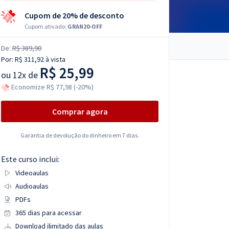
Cupom de 20% de desconto
Cupom ativado:
GRAN20-OFF
De:
R$ 389,90
Por:
R$ 311,92
à vista
R$ 25,99
ou
12x de
Economize R$ 77,98 (-20%)
Comprar agora
Garantia de devolução do dinheiro em 7 dias.
Este curso inclui:
Videoaulas
Audioaulas
PDFs
365 dias para acessar
Download ilimitado das aulas