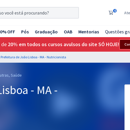
0
At
20% OFF
Pós
Graduação
OAB
Mentorias
Questões gr
 de
20% em todos os cursos avulsos do site SÓ HOJE!
Co
Prefeitura de João Lisboa - MA - Nutricionista
Outras, Saúde
Lisboa - MA -