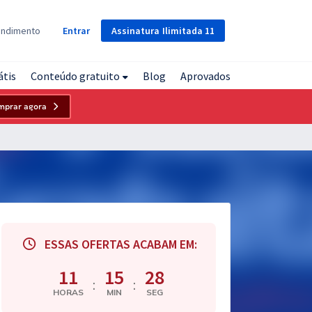
Assinatura
Ilimitada
11
endimento
Entrar
átis
Conteúdo gratuito
Blog
Aprovados
mprar agora
ESSAS OFERTAS ACABAM EM:
11
15
27
:
:
HORAS
MIN
SEG