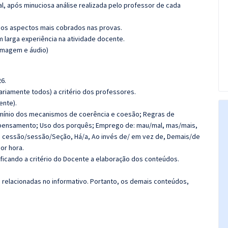
l, após minuciosa análise realizada pelo professor de cada
os aspectos mais cobrados nas provas.
m larga experiência na atividade docente.
(imagem e áudio)
6.
riamente todos) a critério dos professores.
ente).
mínio dos mecanismos de coerência e coesão; Regras de
e pensamento; Uso dos porquês; Emprego de: mau/mal, mas/mais,
par, cessão/sessão/Seção, Há/a, Ao invés de/ em vez de, Demais/de
or hora.
 ficando a critério do Docente a elaboração dos conteúdos.
s relacionadas no informativo. Portanto, os demais conteúdos,