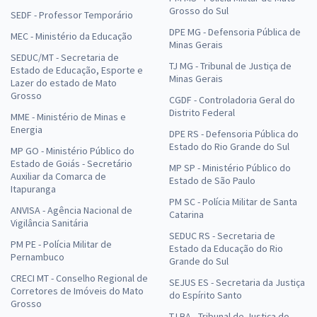
Grosso do Sul
SEDF - Professor Temporário
DPE MG - Defensoria Pública de
MEC - Ministério da Educação
Minas Gerais
SEDUC/MT - Secretaria de
TJ MG - Tribunal de Justiça de
Estado de Educação, Esporte e
Minas Gerais
Lazer do estado de Mato
Grosso
CGDF - Controladoria Geral do
Distrito Federal
MME - Ministério de Minas e
Energia
DPE RS - Defensoria Pública do
Estado do Rio Grande do Sul
MP GO - Ministério Público do
Estado de Goiás - Secretário
MP SP - Ministério Público do
Auxiliar da Comarca de
Estado de São Paulo
Itapuranga
PM SC - Polícia Militar de Santa
ANVISA - Agência Nacional de
Catarina
Vigilância Sanitária
SEDUC RS - Secretaria de
PM PE - Polícia Militar de
Estado da Educação do Rio
Pernambuco
Grande do Sul
CRECI MT - Conselho Regional de
SEJUS ES - Secretaria da Justiça
Corretores de Imóveis do Mato
do Espírito Santo
Grosso
TJ BA - Tribunal de Justiça do