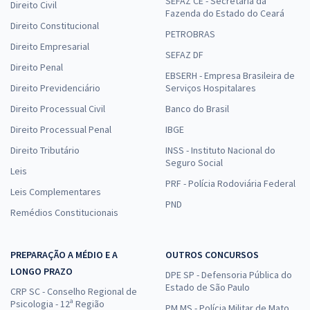
SEFAZ CE - Secretaria da
Direito Civil
Fazenda do Estado do Ceará
Direito Constitucional
PETROBRAS
Direito Empresarial
SEFAZ DF
Direito Penal
EBSERH - Empresa Brasileira de
Direito Previdenciário
Serviços Hospitalares
Direito Processual Civil
Banco do Brasil
Direito Processual Penal
IBGE
Direito Tributário
INSS - Instituto Nacional do
Seguro Social
Leis
PRF - Polícia Rodoviária Federal
Leis Complementares
PND
Remédios Constitucionais
PREPARAÇÃO A MÉDIO E A
OUTROS CONCURSOS
LONGO PRAZO
DPE SP - Defensoria Pública do
Estado de São Paulo
CRP SC - Conselho Regional de
Psicologia - 12ª Região
PM MS - Polícia Militar de Mato