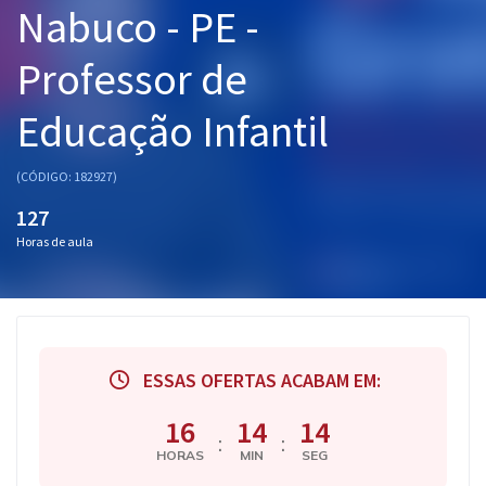
Nabuco - PE -
Pós
Professor de
Graduação
Educação Infantil
OAB
Mentorias
(CÓDIGO: 182927)
127
Questões grátis
Horas de aula
Conteúdo gratuito
Blog
Aprovados
ESSAS OFERTAS ACABAM EM:
Atendimento
16
14
13
:
:
HORAS
MIN
SEG