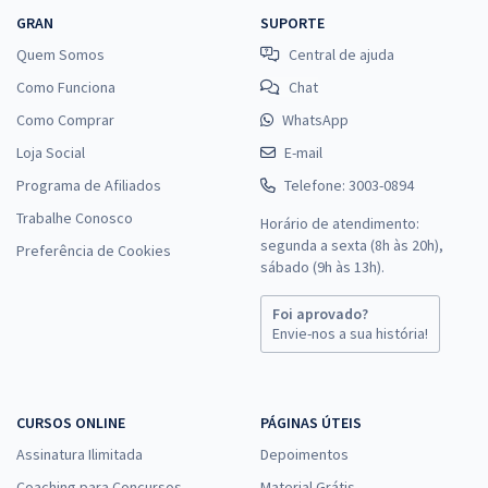
GRAN
SUPORTE
Quem Somos
Central de ajuda
Como Funciona
Chat
Como Comprar
WhatsApp
Loja Social
E-mail
Programa de Afiliados
Telefone: 3003-0894
Trabalhe Conosco
Horário de atendimento:
segunda a sexta (8h às 20h),
Preferência de Cookies
sábado (9h às 13h).
Foi aprovado?
Envie-nos a sua história!
CURSOS ONLINE
PÁGINAS ÚTEIS
Assinatura Ilimitada
Depoimentos
Coaching para Concursos
Material Grátis