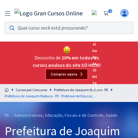
0
Assinatura Ilimitada 11
Acesso a todos os cursos. Teste grátis por 7 dias!
Assinatura OAB Até Passar
Acesso ilimitado a toda preparação para o Exame da
Desconto de
20% em todos os
Ordem, até você passar!
cursos avulsos do site SÓ HOJE!
Comprar agora
Residências Multiprofissionais
Preparação completa e intensiva para as principais
Cursos por Concurso
Prefeitura de Joaquim Nabuco - PE
residências em saúde do Brasil
Prefeitura de Joaquim Nabuco - PE - Professor de Educação Infantil
Concursos
PE - Administrativas, Educação, Fiscais e de Controle, Saúde
Assinatura Ilimitada
Prefeitura de Joaquim
Cursos 20% OFF