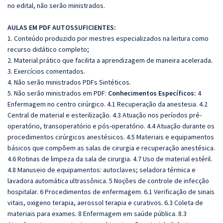
no edital, não serão ministrados.
AULAS EM PDF AUTOSSUFICIENTES:
1. Conteúdo produzido por mestres especializados na leitura como
recurso didático completo;
2. Material prático que facilita a aprendizagem de maneira acelerada.
3. Exercícios comentados.
4. Não serão ministrados PDFs Sintéticos.
5. Não serão ministrados em PDF:
Conhecimentos Específicos:
4
Enfermagem no centro cirúrgico. 4.1 Recuperação da anestesia. 4.2
Central de material e esterilização. 4.3 Atuação nos períodos pré-
operatório, transoperatório e pós-operatório. 4.4 Atuação durante os
procedimentos cirúrgicos anestésicos. 4.5 Materiais e equipamentos
básicos que compõem as salas de cirurgia e recuperação anestésica.
4.6 Rotinas de limpeza da sala de cirurgia. 4.7 Uso de material estéril.
4.8 Manuseio de equipamentos: autoclaves; seladora térmica e
lavadora automática ultrassônica. 5 Noções de controle de infecção
hospitalar. 6 Procedimentos de enfermagem. 6.1 Verificação de sinais
vitais, oxigeno terapia, aerossol terapia e curativos. 6.3 Coleta de
materiais para exames. 8 Enfermagem em saúde pública. 8.3