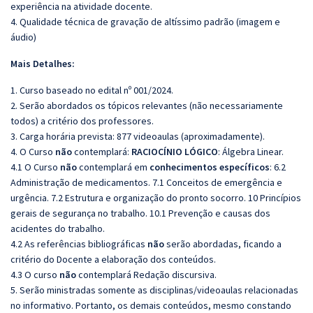
experiência na atividade docente.
4. Qualidade técnica de gravação de altíssimo padrão (imagem e
áudio)
Mais Detalhes:
1. Curso baseado no edital nº 001/2024.
2. Serão abordados os tópicos relevantes (não necessariamente
todos) a critério dos professores.
3. Carga horária prevista: 877 videoaulas (aproximadamente).
4. O Curso
não
contemplará:
RACIOCÍNIO LÓGICO
: Álgebra Linear.
4.1 O Curso
não
contemplará em
conhecimentos específicos
: 6.2
Administração de medicamentos. 7.1 Conceitos de emergência e
urgência. 7.2 Estrutura e organização do pronto socorro. 10 Princı́pios
gerais de segurança no trabalho. 10.1 Prevenção e causas dos
acidentes do trabalho.
4.2 As referências bibliográficas
não
serão abordadas, ficando a
critério do Docente a elaboração dos conteúdos.
4.3 O curso
não
contemplará Redação discursiva.
5. Serão ministradas somente as disciplinas/videoaulas relacionadas
no informativo. Portanto, os demais conteúdos, mesmo constando