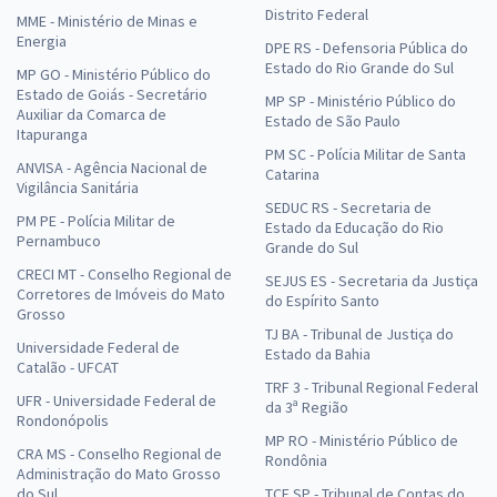
Distrito Federal
MME - Ministério de Minas e
Energia
DPE RS - Defensoria Pública do
Estado do Rio Grande do Sul
MP GO - Ministério Público do
Estado de Goiás - Secretário
MP SP - Ministério Público do
Auxiliar da Comarca de
Estado de São Paulo
Itapuranga
PM SC - Polícia Militar de Santa
ANVISA - Agência Nacional de
Catarina
Vigilância Sanitária
SEDUC RS - Secretaria de
PM PE - Polícia Militar de
Estado da Educação do Rio
Pernambuco
Grande do Sul
CRECI MT - Conselho Regional de
SEJUS ES - Secretaria da Justiça
Corretores de Imóveis do Mato
do Espírito Santo
Grosso
TJ BA - Tribunal de Justiça do
Universidade Federal de
Estado da Bahia
Catalão - UFCAT
TRF 3 - Tribunal Regional Federal
UFR - Universidade Federal de
da 3ª Região
Rondonópolis
MP RO - Ministério Público de
CRA MS - Conselho Regional de
Rondônia
Administração do Mato Grosso
do Sul
TCE SP - Tribunal de Contas do