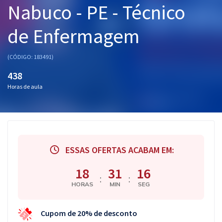
Nabuco - PE - Técnico
Pós
de Enfermagem
Graduação
OAB
(CÓDIGO: 183491)
438
Mentorias
Horas de aula
Questões grátis
Conteúdo gratuito
Blog
ESSAS OFERTAS ACABAM EM:
Aprovados
18
31
15
:
:
HORAS
MIN
SEG
Atendimento
Cupom de 20% de desconto