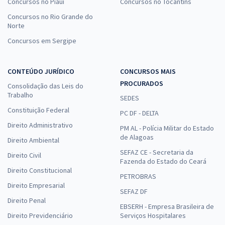
Concursos no Piauí
Concursos no Tocantins
Concursos no Rio Grande do
Norte
Concursos em Sergipe
CONTEÚDO JURÍDICO
CONCURSOS MAIS
PROCURADOS
Consolidação das Leis do
Trabalho
SEDES
Constituição Federal
PC DF - DELTA
Direito Administrativo
PM AL - Polícia Militar do Estado
de Alagoas
Direito Ambiental
SEFAZ CE - Secretaria da
Direito Civil
Fazenda do Estado do Ceará
Direito Constitucional
PETROBRAS
Direito Empresarial
SEFAZ DF
Direito Penal
EBSERH - Empresa Brasileira de
Direito Previdenciário
Serviços Hospitalares