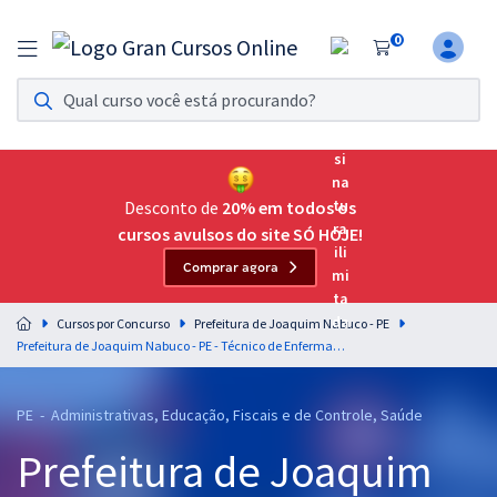
0
Assinatura Ilimitada 11
Acesso a todos os cursos. Teste grátis por 7 dias!
Assinatura OAB Até Passar
Acesso ilimitado a toda preparação para o Exame da
Desconto de
20% em todos os
Ordem, até você passar!
cursos avulsos do site SÓ HOJE!
Comprar agora
Residências Multiprofissionais
Preparação completa e intensiva para as principais
Cursos por Concurso
Prefeitura de Joaquim Nabuco - PE
residências em saúde do Brasil
Prefeitura de Joaquim Nabuco - PE - Técnico de Enfermagem
Concursos
PE - Administrativas, Educação, Fiscais e de Controle, Saúde
Assinatura Ilimitada
Prefeitura de Joaquim
Cursos 20% OFF