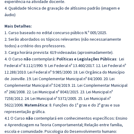
experiência na atividade docente.
4. Qualidade técnica de gravação de altíssimo padrão (imagem e
áudio)
Mais Detalhes:
1. Curso baseado no edital concurso público N.º 005/2025.
2. Serão abordados os tópicos relevantes (não necessariamente
todos) a critério dos professores.
3. Carga horária prevista: 619 videoaulas (aproximadamente).
4. O Curso
não
contemplará
: Políticas e Legislações Públicas
: Lei
Federal nº 8.112/1990. 9. Lei Federal nº 13.460/2017. 12. Lei Federal nº
12.288/2010. Lei Federal nº 9.985/2000. 18. Lei Orgânica do Município
de Joinville. 19. Lei Complementar Municipal nº 84/2000. 20. Lei
Complementar Municipal nº 524/2019. 21. Lei Complementar Municipal
nº 266/2008. 22. Lei Municipal nº 8043/2015. 23. Lei Municipal nº
7258/2012. 24. Lei Municipal nº 5372/2005. 25. Lei Municipal nº
5622/2006.
Matemática:
8. Funções do 1º grau e do 2º grau e sua
representação gráfica.
4.1 O Curso
não
contemplará em conhecimentos específicos: Ensino
e Aprendizagem na Teoria Comportamental; Relação entre família,
escola e comunidade. Psicologia do Desenvolvimento humano: