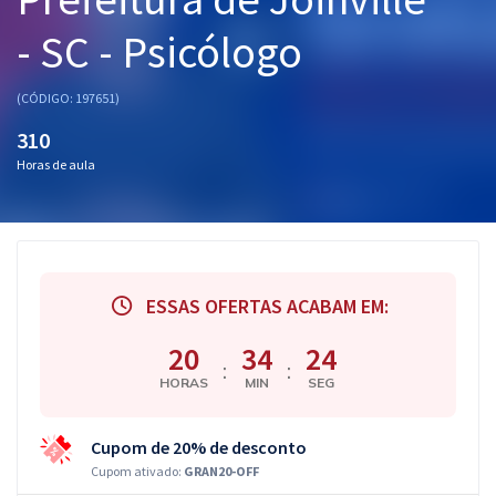
Pós
- SC - Psicólogo
Graduação
(CÓDIGO: 197651)
OAB
310
Horas de aula
Mentorias
Questões grátis
Conteúdo gratuito
ESSAS OFERTAS ACABAM EM:
Blog
20
34
23
Aprovados
:
:
HORAS
MIN
SEG
Atendimento
Cupom de 20% de desconto
Cupom ativado:
GRAN20-OFF