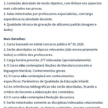
2. Conteúdo abordado de modo objetivo, com ênfase nos aspectos
mais cobrados nas provas.
3. Aulas ministradas por professores especialistas, com larga
experiência na atividade docente.
4. Qualidade técnica de gravação de altíssimo padrão (imagem e
áudio)
Mais Detalhes:
1. Curso baseado no edital concurso público N.º 01-2025.
2. Serão abordados os tópicos relevantes (não necessariamente
todos) a critério dos professores.
3. Carga horária prevista: 277 videoaulas (aproximadamente).
4. O Curso
não
contemplará: Noções de literatura (conceito e
linguagem literária). Conhecimentos gerais.
4.1 O Curso
não
contemplará em conhecimentos
específicos:
Parâmetros de Qualidade da Educação Infantil.
4.2 As referências bibliográficas não serão abordadas, ficando a
critério do Docente a elaboração dos conteúdos.
4.3 O curso
não
contemplará Redação discursiva.
5. Serão ministradas somente as disciplinas/videoaulas relacionadas
no informativo. Portanto, os demais conteúdos, mesmo constando