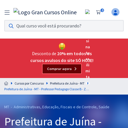
0
Assinatura Ilimitada 11
Acesso a todos os cursos. Teste grátis por 7 dias!
Assinatura OAB Até Passar
Acesso ilimitado a toda preparação para o Exame da
Desconto de
20% em todos os
Ordem, até você passar!
cursos avulsos do site SÓ HOJE!
Comprar agora
Residências Multiprofissionais
Preparação completa e intensiva para as principais
Cursos por Concurso
Prefeitura de Juína - MT
residências em saúde do Brasil
Prefeitura de Juína - MT - Professor Pedagogo Classe B - Zona Rural
Concursos
MT - Administrativas, Educação, Fiscais e de Controle, Saúde
Assinatura Ilimitada
Prefeitura de Juína -
Cursos 20% OFF