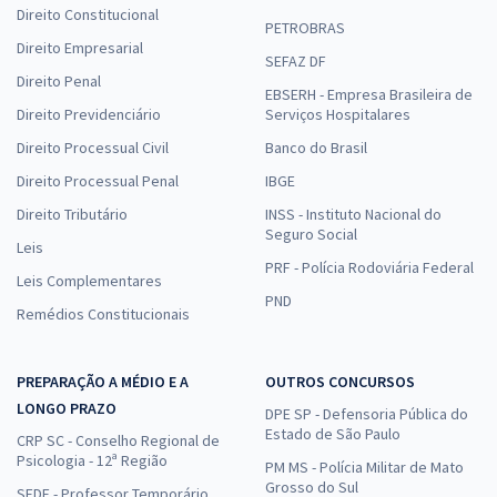
Direito Constitucional
PETROBRAS
Direito Empresarial
SEFAZ DF
Direito Penal
EBSERH - Empresa Brasileira de
Direito Previdenciário
Serviços Hospitalares
Direito Processual Civil
Banco do Brasil
Direito Processual Penal
IBGE
Direito Tributário
INSS - Instituto Nacional do
Seguro Social
Leis
PRF - Polícia Rodoviária Federal
Leis Complementares
PND
Remédios Constitucionais
PREPARAÇÃO A MÉDIO E A
OUTROS CONCURSOS
LONGO PRAZO
DPE SP - Defensoria Pública do
Estado de São Paulo
CRP SC - Conselho Regional de
Psicologia - 12ª Região
PM MS - Polícia Militar de Mato
Grosso do Sul
SEDF - Professor Temporário