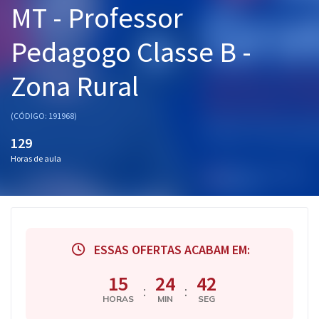
MT - Professor
Pós
Pedagogo Classe B -
Graduação
Zona Rural
OAB
Mentorias
(CÓDIGO: 191968)
129
Questões grátis
Horas de aula
Conteúdo gratuito
Blog
Aprovados
ESSAS OFERTAS ACABAM EM:
Atendimento
15
24
41
:
:
HORAS
MIN
SEG