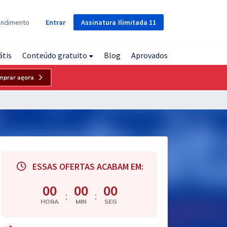
Assinatura
Ilimitada
11
endimento
Entrar
átis
Conteúdo gratuito
Blog
Aprovados
mprar agora
ESSAS OFERTAS ACABAM EM:
00
00
00
:
:
HORA
MIN
SEG