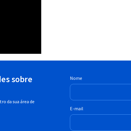
des sobre
Nome
ro da sua área de
E-mail