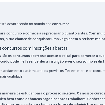
ue está acontecendo no mundo dos
concursos.
ara concurso e comece a se preparar o quanto antes. Com muita
os, a sua chance de conquistar uma vaga passa a ser bem maior
os concursos com inscrições abertas
s são os
concursos abertos e acesse o edital para começar a sua
ido pode lhe fazer perder a inscrição e ver o seu sonho se dis
 em andamento e até mesmo os previstos. Ter em mente os concurso
ais qualidade.
 maneira de estudar para o processo seletivo. Os nossos curso
uito bem como as bancas organizadoras trabalham. Conhecer a
tíssimo, pois cada uma tem a sua forma de administrar os proc