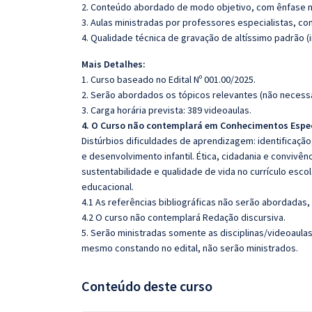
2. Conteúdo abordado de modo objetivo, com ênfase n
3. Aulas ministradas por professores especialistas, co
4. Qualidade técnica de gravação de altíssimo padrão 
Mais Detalhes:
1. Curso baseado no Edital Nº 001.00/2025.
2. Serão abordados os tópicos relevantes (não necessa
3. Carga horária prevista: 389 videoaulas.
4. O Curso não contemplará em Conhecimentos Espe
Distúrbios dificuldades de aprendizagem: identificaçã
e desenvolvimento infantil. Ética, cidadania e convivê
sustentabilidade e qualidade de vida no currículo esco
educacional.
4.1 As referências bibliográficas não serão abordadas,
4.2 O curso não contemplará Redação discursiva.
5. Serão ministradas somente as disciplinas/videoaula
mesmo constando no edital, não serão ministrados.
Conteúdo deste curso