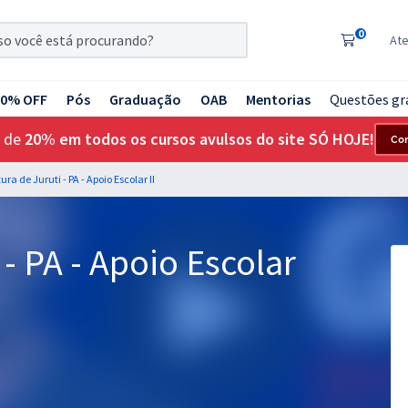
0
At
20% OFF
Pós
Graduação
OAB
Mentorias
Questões gr
 de
20% em todos os cursos avulsos do site SÓ HOJE!
Co
tura de Juruti - PA - Apoio Escolar II
 - PA - Apoio Escolar