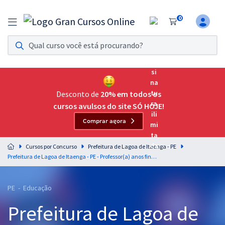
0
Assinatura Ilimitada 11
Acesso a todos os cursos. Teste grátis por 7 dias!
Assinatura OAB Até Passar
Acesso ilimitado a toda preparação para o Exame da
Desconto de
20% em todos os
Ordem, até você passar!
cursos avulsos do site SÓ HOJE!
Comprar agora
Residências Multiprofissionais
Preparação completa e intensiva para as principais
Cursos por Concurso
Prefeitura de Lagoa de Itaenga - PE
residências em saúde do Brasil
Prefeitura de Lagoa de Itaenga - PE - Professor(a) anos finais - 6º ao 9º ano: Matemática
Concursos
PE - Educação
Assinatura Ilimitada
Prefeitura de Lagoa de
Cursos 20% OFF