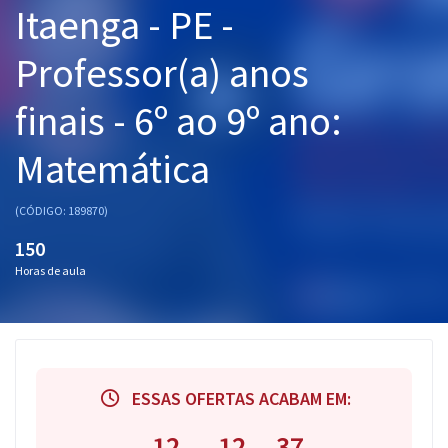
Itaenga - PE -
Pós
Professor(a) anos
Graduação
finais - 6º ao 9º ano:
OAB
Matemática
Mentorias
Questões grátis
(CÓDIGO: 189870)
150
Conteúdo gratuito
Horas de aula
Blog
Aprovados
Atendimento
ESSAS OFERTAS ACABAM EM:
12
12
37