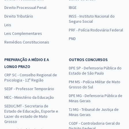
Direito Processual Penal
IBGE
Direito Tributário
INSS - Instituto Nacional do
Seguro Social
Leis
PRF - Polícia Rodoviária Federal
Leis Complementares
PND
Remédios Constitucionais
PREPARAÇÃO A MÉDIO E A
OUTROS CONCURSOS
LONGO PRAZO
DPE SP - Defensoria Pública do
Estado de São Paulo
CRP SC - Conselho Regional de
Psicologia - 12ª Região
PM MS - Polícia Militar de Mato
Grosso do Sul
SEDF - Professor Temporário
DPE MG - Defensoria Pública de
MEC - Ministério da Educação
Minas Gerais
SEDUC/MT - Secretaria de
TJ MG - Tribunal de Justiça de
Estado de Educação, Esporte e
Minas Gerais
Lazer do estado de Mato
Grosso
CGDF - Controladoria Geral do
Distrito Federal