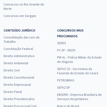
Concursos no Rio Grande do
Norte
Concursos em Sergipe
CONTEÚDO JURÍDICO
CONCURSOS MAIS
PROCURADOS
Consolidação das Leis do
Trabalho
SEDES
Constituição Federal
PC DF - DELTA
Direito Administrativo
PM AL - Polícia Militar do Estado
de Alagoas
Direito Ambiental
SEFAZ CE - Secretaria da
Direito Civil
Fazenda do Estado do Ceará
Direito Constitucional
PETROBRAS
Direito Empresarial
SEFAZ DF
Direito Penal
EBSERH - Empresa Brasileira de
Direito Previdenciário
Serviços Hospitalares
Direito Processual Civil
Banco do Brasil