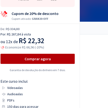
Cupom de 20% de desconto
Cupom ativado:
GRAN20-OFF
De:
R$ 334,80
Por:
R$ 267,84
à vista
R$ 22,32
ou
12x de
Economize R$ 66,96 (-20%)
Comprar agora
Garantia de devolução do dinheiro em 7 dias.
Este curso inclui:
Videoaulas
Audioaulas
PDFs
150 dias para acessar