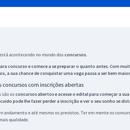
ue está acontecendo no mundo dos
concursos.
ara concurso e comece a se preparar o quanto antes. Com muita
os, a sua chance de conquistar uma vaga passa a ser bem maior
os concursos com inscrições abertas
s são os
concursos abertos e acesse o edital para começar a sua
ido pode lhe fazer perder a inscrição e ver o seu sonho se dis
 em andamento e até mesmo os previstos. Ter em mente os concurso
ais qualidade.