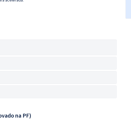
ira acelerada.
ovado na PF)