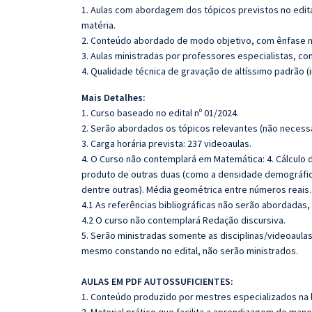
1. Aulas com abordagem dos tópicos previstos no edita
matéria.
2. Conteúdo abordado de modo objetivo, com ênfase n
3. Aulas ministradas por professores especialistas, co
4. Qualidade técnica de gravação de altíssimo padrão 
Mais Detalhes:
1. Curso baseado no edital nº 01/2024.
2. Serão abordados os tópicos relevantes (não necessa
3. Carga horária prevista: 237 videoaulas.
4. O Curso não contemplará em Matemática: 4. Cálculo
produto de outras duas (como a densidade demográfica,
dentre outras). Média geométrica entre números reais
4.1 As referências bibliográficas não serão abordadas,
4.2 O curso não contemplará Redação discursiva.
5. Serão ministradas somente as disciplinas/videoaula
mesmo constando no edital, não serão ministrados.
AULAS EM PDF AUTOSSUFICIENTES:
1. Conteúdo produzido por mestres especializados na 