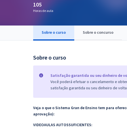
105
Pós
Horas de aula
Graduação
OAB
Sobre o curso
Sobre o concurso
Mentorias
Sobre o curso
Questões grátis
Conteúdo gratuito
Satisfação garantida ou seu dinheiro de vo
Blog
Você poderá efetuar o cancelamento e obter 
satisfação garantida ou seu dinheiro de volta
Aprovados
Veja o que o Sistema Gran de Ensino tem para ofer
Atendimento
aprovação):
VIDEOAULAS AUTOSSUFICIENTES: