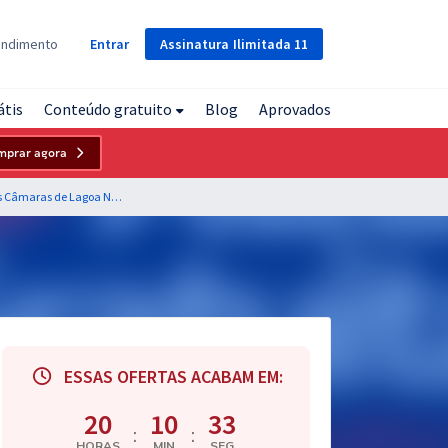
Assinatura
Ilimitada
11
endimento
Entrar
átis
Conteúdo gratuito
Blog
Aprovados
mprar agora
Prefeitura de Lagoa Nova - RN e das Câmaras de Lagoa Nova - RN e de Parelhas - RN - Auxiliar Legislativo
ESSAS OFERTAS ACABAM EM:
20
10
32
:
:
HORAS
MIN
SEG