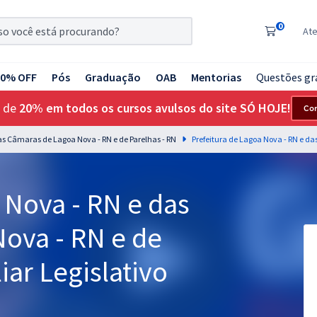
0
At
20% OFF
Pós
Graduação
OAB
Mentorias
Questões gr
 de
20% em todos os cursos avulsos do site SÓ HOJE!
Co
das Câmaras de Lagoa Nova - RN e de Parelhas - RN
 Nova - RN e das
Nova - RN e de
liar Legislativo