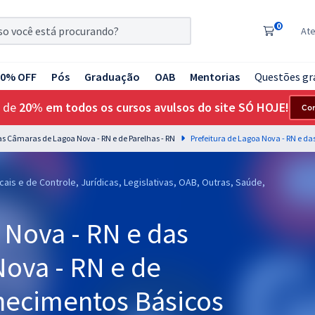
0
At
20% OFF
Pós
Graduação
OAB
Mentorias
Questões gr
 de
20% em todos os cursos avulsos do site SÓ HOJE!
Co
das Câmaras de Lagoa Nova - RN e de Parelhas - RN
ais e de Controle, Jurídicas, Legislativas, OAB, Outras, Saúde,
 Nova - RN e das
Nova - RN e de
nhecimentos Básicos