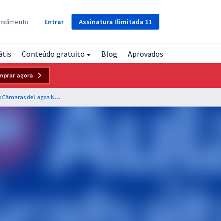
Assinatura
Ilimitada
11
endimento
Entrar
átis
Conteúdo gratuito
Blog
Aprovados
mprar agora
Prefeitura de Lagoa Nova - RN e das Câmaras de Lagoa Nova - RN e de Parelhas - RN - Conhecimentos Básicos Comuns aos Cargos de Profissionais da Educação exceto Cargo nº. 26 – Professor de Língua Portuguesa - Equipe Gran