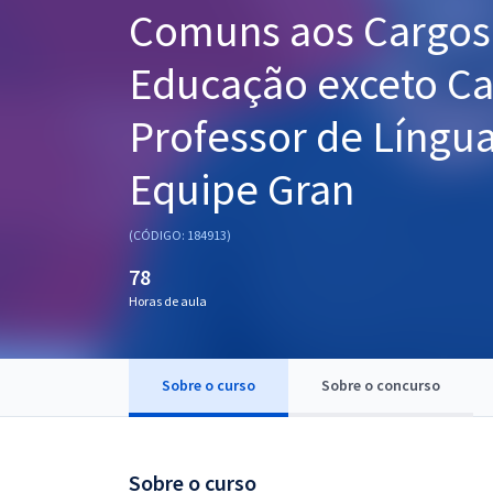
Comuns aos Cargos 
Pós
Graduação
Educação exceto Car
Professor de Língu
OAB
Mentorias
Equipe Gran
Questões grátis
(CÓDIGO: 184913)
Conteúdo gratuito
78
Horas de aula
Blog
Aprovados
Sobre o curso
Sobre o concurso
Atendimento
Sobre o curso