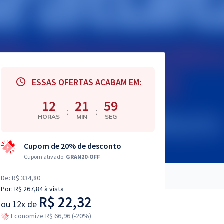
ESSAS OFERTAS ACABAM EM:
12
21
58
:
:
HORAS
MIN
SEG
Cupom de 20% de desconto
Cupom ativado:
GRAN20-OFF
De:
R$ 334,80
Por:
R$ 267,84
à vista
R$ 22,32
ou
12x de
Economize R$ 66,96 (-20%)