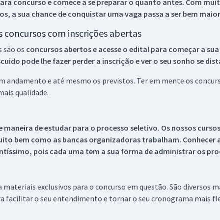
ara concurso e comece a se preparar o quanto antes. Com muita
os, a sua chance de conquistar uma vaga passa a ser bem maior
os concursos com inscrições abertas
s são os
concursos abertos e acesse o edital para começar a sua
ido pode lhe fazer perder a inscrição e ver o seu sonho se dis
 em andamento e até mesmo os previstos. Ter em mente os concurso
ais qualidade.
 maneira de estudar para o processo seletivo. Os nossos curso
uito bem como as bancas organizadoras trabalham. Conhecer a
tíssimo, pois cada uma tem a sua forma de administrar os proc
 a materiais exclusivos para o concurso em questão. São diversos 
a facilitar o seu entendimento e tornar o seu cronograma mais fle