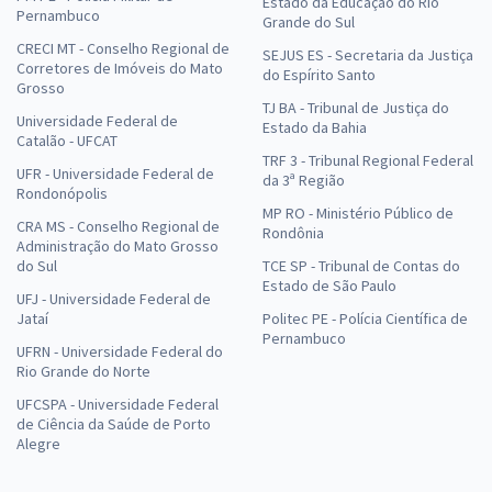
Estado da Educação do Rio
Pernambuco
Grande do Sul
CRECI MT - Conselho Regional de
SEJUS ES - Secretaria da Justiça
Corretores de Imóveis do Mato
do Espírito Santo
Grosso
TJ BA - Tribunal de Justiça do
Universidade Federal de
Estado da Bahia
Catalão - UFCAT
TRF 3 - Tribunal Regional Federal
UFR - Universidade Federal de
da 3ª Região
Rondonópolis
MP RO - Ministério Público de
CRA MS - Conselho Regional de
Rondônia
Administração do Mato Grosso
do Sul
TCE SP - Tribunal de Contas do
Estado de São Paulo
UFJ - Universidade Federal de
Jataí
Politec PE - Polícia Científica de
Pernambuco
UFRN - Universidade Federal do
Rio Grande do Norte
UFCSPA - Universidade Federal
de Ciência da Saúde de Porto
Alegre