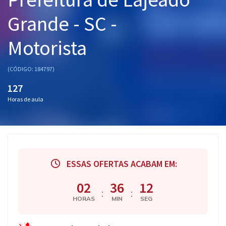
Pós
Grande - SC -
Graduação
Motorista
OAB
(CÓDIGO: 184797)
Mentorias
127
Horas de aula
Questões grátis
Conteúdo gratuito
Blog
ESSAS OFERTAS ACABAM EM:
Aprovados
02
36
11
:
:
Atendimento
HORAS
MIN
SEG