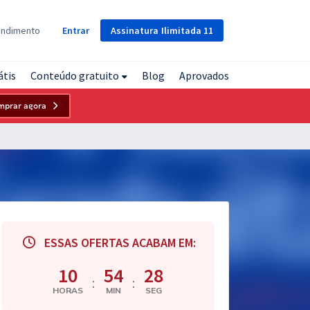
Assinatura
Ilimitada
11
endimento
Entrar
átis
Conteúdo gratuito
Blog
Aprovados
mprar agora
ESSAS OFERTAS ACABAM EM:
10
54
27
:
:
HORAS
MIN
SEG