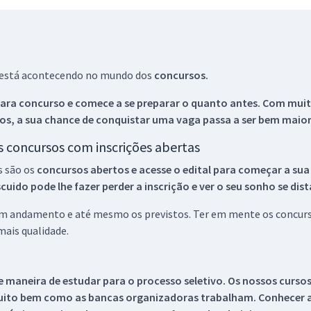
ue está acontecendo no mundo dos
concursos.
ara concurso e comece a se preparar o quanto antes. Com muita
os, a sua chance de conquistar uma vaga passa a ser bem maior
os concursos com inscrições abertas
s são os
concursos abertos e acesse o edital para começar a sua
ido pode lhe fazer perder a inscrição e ver o seu sonho se dis
 em andamento e até mesmo os previstos. Ter em mente os concurso
ais qualidade.
 maneira de estudar para o processo seletivo. Os nossos curso
uito bem como as bancas organizadoras trabalham. Conhecer a