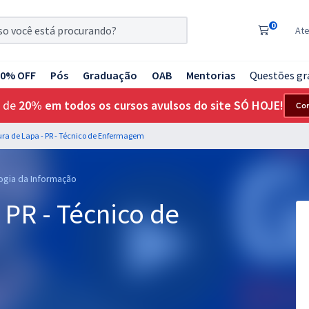
0
At
20% OFF
Pós
Graduação
OAB
Mentorias
Questões gr
 de
20% em todos os cursos avulsos do site SÓ HOJE!
Co
tura de Lapa - PR - Técnico de Enfermagem
ogia da Informação
 PR - Técnico de