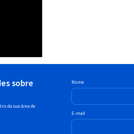
des sobre
Nome
ro da sua área de
E-mail