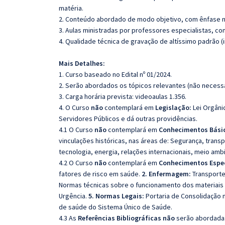
matéria.
2. Conteúdo abordado de modo objetivo, com ênfase n
3. Aulas ministradas por professores especialistas, co
4. Qualidade técnica de gravação de altíssimo padrão 
Mais Detalhes:
1. Curso baseado no Edital nº 01/2024.
2. Serão abordados os tópicos relevantes (não necessa
3. Carga horária prevista: videoaulas 1.356.
4. O Curso
não
contemplará em
Legislação:
Lei Orgânic
Servidores Públicos e dá outras providências.
4.1 O Curso
não
contemplará em
Conhecimentos Bási
vinculações históricas, nas áreas de: Segurança, trans
tecnologia, energia, relações internacionais, meio am
4.2 O Curso
não
contemplará em
Conhecimentos Especí
fatores de risco em saúde.
2. Enfermagem:
Transporte 
Normas técnicas sobre o funcionamento dos materiais
Urgência.
5. Normas Legais:
Portaria de Consolidação n
de saúde do Sistema Único de Saúde.
4.3 As
Referências
Bibliográficas
não
serão abordadas