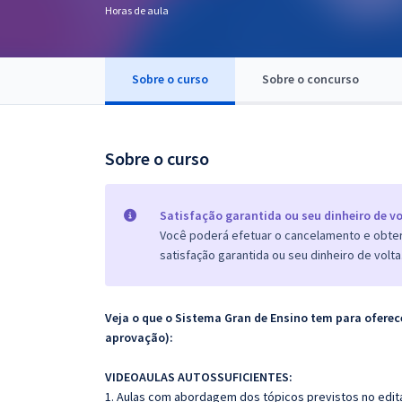
Horas de aula
Pós
Graduação
Sobre o curso
Sobre o concurso
OAB
Mentorias
Sobre o curso
Questões grátis
Satisfação garantida ou seu dinheiro de vo
Conteúdo gratuito
Você poderá efetuar o cancelamento e obter 
satisfação garantida ou seu dinheiro de volta
Blog
Aprovados
Veja o que o Sistema Gran de Ensino tem para ofer
aprovação):
Atendimento
VIDEOAULAS AUTOSSUFICIENTES:
1. Aulas com abordagem dos tópicos previstos no edita