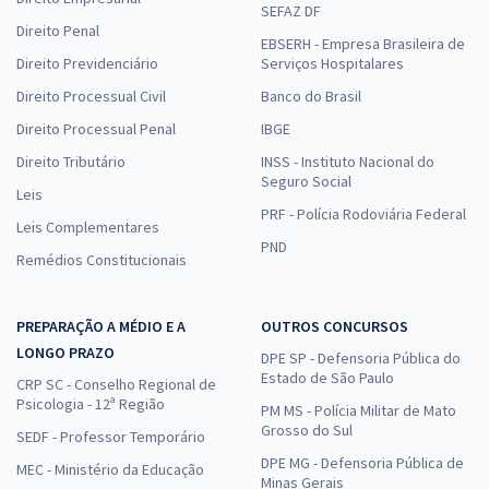
SEFAZ DF
Direito Penal
EBSERH - Empresa Brasileira de
Direito Previdenciário
Serviços Hospitalares
Direito Processual Civil
Banco do Brasil
Direito Processual Penal
IBGE
Direito Tributário
INSS - Instituto Nacional do
Seguro Social
Leis
PRF - Polícia Rodoviária Federal
Leis Complementares
PND
Remédios Constitucionais
PREPARAÇÃO A MÉDIO E A
OUTROS CONCURSOS
LONGO PRAZO
DPE SP - Defensoria Pública do
Estado de São Paulo
CRP SC - Conselho Regional de
Psicologia - 12ª Região
PM MS - Polícia Militar de Mato
Grosso do Sul
SEDF - Professor Temporário
DPE MG - Defensoria Pública de
MEC - Ministério da Educação
Minas Gerais