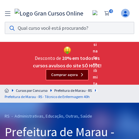
0
Assinatura Ilimitada 11
Acesso a todos os cursos. Teste grátis por 7 dias!
Assinatura OAB Até Passar
Acesso ilimitado a toda preparação para o Exame da
Desconto de
20% em todos os
Ordem, até você passar!
cursos avulsos do site SÓ HOJE!
Comprar agora
Residências Multiprofissionais
Preparação completa e intensiva para as principais
Cursos por Concurso
Prefeitura de Marau - RS
residências em saúde do Brasil
Prefeitura de Marau - RS - Técnico de Enfermagem 40h
Concursos
RS - Administrativas, Educação, Outras, Saúde
Assinatura Ilimitada
Prefeitura de Marau -
Cursos 20% OFF