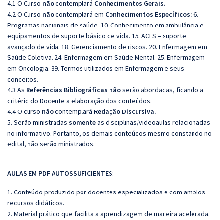
4.1 O Curso
não
contemplará
Conhecimentos Gerais.
4.2 O Curso
não
contemplará em
Conhecimentos Específicos:
6.
Programas nacionais de saúde. 10. Conhecimento em ambulância e
equipamentos de suporte básico de vida. 15. ACLS – suporte
avançado de vida. 18. Gerenciamento de riscos. 20. Enfermagem em
Saúde Coletiva. 24. Enfermagem em Saúde Mental. 25. Enfermagem
em Oncologia. 39. Termos utilizados em Enfermagem e seus
conceitos.
4.3 As
Referências
Bibliográficas
não
serão abordadas, ficando a
critério do Docente a elaboração dos conteúdos.
4.4 O curso
não
contemplará
Redação Discursiva.
5. Serão ministradas
somente
as disciplinas/videoaulas relacionadas
no informativo. Portanto, os demais conteúdos mesmo constando no
edital, não serão ministrados.
AULAS EM PDF AUTOSSUFICIENTES
:
1. Conteúdo produzido por docentes especializados e com amplos
recursos didáticos.
2. Material prático que facilita a aprendizagem de maneira acelerada.