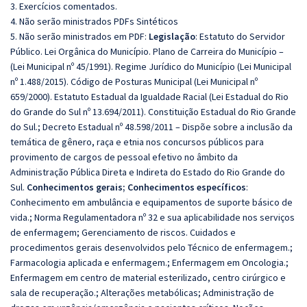
3. Exercícios comentados.
4. Não serão ministrados PDFs Sintéticos
5. Não serão ministrados em PDF:
Legislação
: Estatuto do Servidor
Público. Lei Orgânica do Município. Plano de Carreira do Município –
(Lei Municipal nº 45/1991). Regime Jurídico do Município (Lei Municipal
nº 1.488/2015). Código de Posturas Municipal (Lei Municipal nº
659/2000). Estatuto Estadual da Igualdade Racial (Lei Estadual do Rio
do Grande do Sul nº 13.694/2011). Constituição Estadual do Rio Grande
do Sul.; Decreto Estadual nº 48.598/2011 – Dispõe sobre a inclusão da
temática de gênero, raça e etnia nos concursos públicos para
provimento de cargos de pessoal efetivo no âmbito da
Administração Pública Direta e Indireta do Estado do Rio Grande do
Sul.
Conhecimentos gerais;
Conhecimentos específicos
:
Conhecimento em ambulância e equipamentos de suporte básico de
vida.; Norma Regulamentadora nº 32 e sua aplicabilidade nos serviços
de enfermagem; Gerenciamento de riscos. Cuidados e
procedimentos gerais desenvolvidos pelo Técnico de enfermagem.;
Farmacologia aplicada e enfermagem.; Enfermagem em Oncologia.;
Enfermagem em centro de material esterilizado, centro cirúrgico e
sala de recuperação.; Alterações metabólicas; Administração de