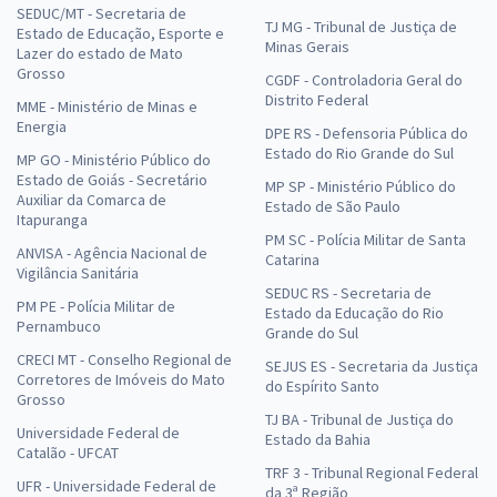
SEDUC/MT - Secretaria de
TJ MG - Tribunal de Justiça de
Estado de Educação, Esporte e
Minas Gerais
Lazer do estado de Mato
Grosso
CGDF - Controladoria Geral do
Distrito Federal
MME - Ministério de Minas e
Energia
DPE RS - Defensoria Pública do
Estado do Rio Grande do Sul
MP GO - Ministério Público do
Estado de Goiás - Secretário
MP SP - Ministério Público do
Auxiliar da Comarca de
Estado de São Paulo
Itapuranga
PM SC - Polícia Militar de Santa
ANVISA - Agência Nacional de
Catarina
Vigilância Sanitária
SEDUC RS - Secretaria de
PM PE - Polícia Militar de
Estado da Educação do Rio
Pernambuco
Grande do Sul
CRECI MT - Conselho Regional de
SEJUS ES - Secretaria da Justiça
Corretores de Imóveis do Mato
do Espírito Santo
Grosso
TJ BA - Tribunal de Justiça do
Universidade Federal de
Estado da Bahia
Catalão - UFCAT
TRF 3 - Tribunal Regional Federal
UFR - Universidade Federal de
da 3ª Região