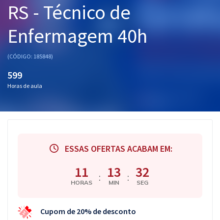
RS - Técnico de
Pós
Enfermagem 40h
Graduação
OAB
(CÓDIGO: 185848)
599
Mentorias
Horas de aula
Questões grátis
Conteúdo gratuito
Blog
ESSAS OFERTAS ACABAM EM:
Aprovados
11
13
31
:
:
HORAS
MIN
SEG
Atendimento
Cupom de 20% de desconto