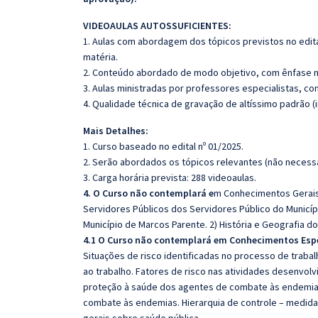
VIDEOAULAS AUTOSSUFICIENTES:
1. Aulas com abordagem dos tópicos previstos no edita
matéria.
2. Conteúdo abordado de modo objetivo, com ênfase n
3. Aulas ministradas por professores especialistas, co
4. Qualidade técnica de gravação de altíssimo padrão 
Mais Detalhes:
1. Curso baseado no edital nº 01/2025.
2. Serão abordados os tópicos relevantes (não necessa
3. Carga horária prevista: 288 videoaulas.
4. O Curso não contemplará e
m Conhecimentos Gerais: 
Servidores Públicos dos Servidores Público do Municíp
Município de Marcos Parente. 2) História e Geografia do
4.1 O Curso não contemplará em Conhecimentos Espe
Situações de risco identificadas no processo de trab
ao trabalho. Fatores de risco nas atividades desenvo
proteção à saúde dos agentes de combate às endemias
combate às endemias. Hierarquia de controle – medidas