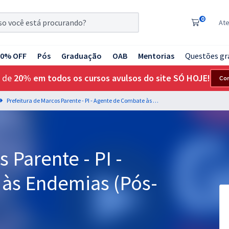
0
At
20% OFF
Pós
Graduação
OAB
Mentorias
Questões gr
 de
20% em todos os cursos avulsos do site SÓ HOJE!
Co
Prefeitura de Marcos Parente - PI - Agente de Combate às Endemias (Pós-Edital)
 Parente - PI -
às Endemias (Pós-