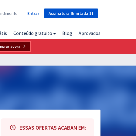
Assinatura
Ilimitada
11
endimento
Entrar
átis
Conteúdo gratuito
Blog
Aprovados
mprar agora
ESSAS OFERTAS ACABAM EM: