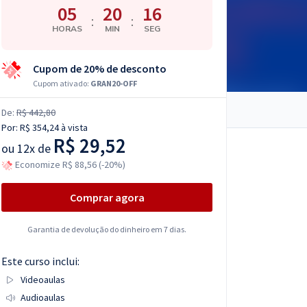
05
20
15
:
:
HORAS
MIN
SEG
Cupom de 20% de desconto
Cupom ativado:
GRAN20-OFF
De:
R$ 442,80
Por:
R$ 354,24
à vista
R$ 29,52
ou
12x de
Economize R$ 88,56 (-20%)
Comprar agora
Garantia de devolução do dinheiro em 7 dias.
Este curso inclui:
Videoaulas
Audioaulas