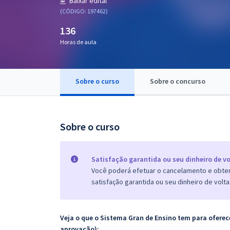
Baixar edital
Pós
(CÓDIGO: 197462)
136
Graduação
Horas de aula
OAB
Mentorias
Sobre o curso
Sobre o concurso
Questões grátis
Sobre o curso
Conteúdo gratuito
Blog
Satisfação garantida ou seu dinheiro de vo
Aprovados
Você poderá efetuar o cancelamento e obter 
satisfação garantida ou seu dinheiro de volta
Atendimento
Veja o que o Sistema Gran de Ensino tem para ofer
aprovação):