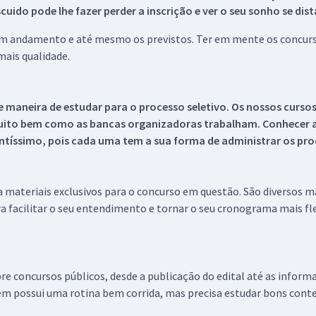
ido pode lhe fazer perder a inscrição e ver o seu sonho se dis
 em andamento e até mesmo os previstos. Ter em mente os concurso
ais qualidade.
 maneira de estudar para o processo seletivo. Os nossos curso
uito bem como as bancas organizadoras trabalham. Conhecer a
tíssimo, pois cada uma tem a sua forma de administrar os proc
 a materiais exclusivos para o concurso em questão. São diversos 
a facilitar o seu entendimento e tornar o seu cronograma mais fle
re concursos públicos, desde a publicação do edital até as inform
em possui uma rotina bem corrida, mas precisa estudar bons conte