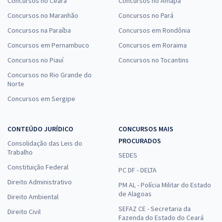
Concursos no Ceará
Concursos no Amapá
Concursos no Maranhão
Concursos no Pará
Concursos na Paraíba
Concursos em Rondônia
Concursos em Pernambuco
Concursos em Roraima
Concursos no Piauí
Concursos no Tocantins
Concursos no Rio Grande do
Norte
Concursos em Sergipe
CONTEÚDO JURÍDICO
CONCURSOS MAIS
PROCURADOS
Consolidação das Leis do
Trabalho
SEDES
Constituição Federal
PC DF - DELTA
Direito Administrativo
PM AL - Polícia Militar do Estado
de Alagoas
Direito Ambiental
SEFAZ CE - Secretaria da
Direito Civil
Fazenda do Estado do Ceará