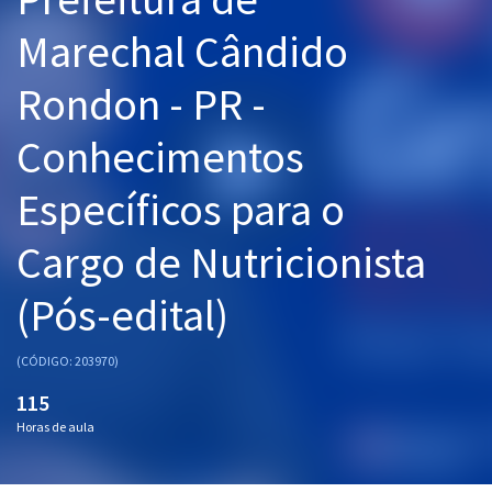
Pós
Marechal Cândido
Graduação
Rondon - PR -
OAB
Conhecimentos
Mentorias
Específicos para o
Questões grátis
Cargo de Nutricionista
Conteúdo gratuito
(Pós-edital)
Blog
Aprovados
(CÓDIGO: 203970)
115
Atendimento
Horas de aula