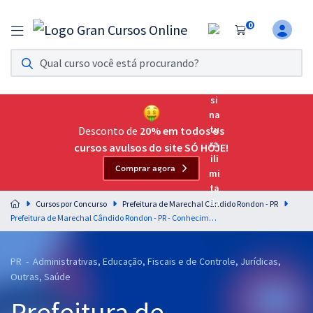
0
Assinatura Ilimitada 11
Acesso a todos os cursos. Teste grátis por 7 dias!
Assinatura OAB Até Passar
Acesso ilimitado a toda preparação para o Exame da
Desconto de
20% em todos os
Ordem, até você passar!
cursos avulsos do site SÓ HOJE!
Comprar agora
Residências Multiprofissionais
Preparação completa e intensiva para as principais
Cursos por Concurso
Prefeitura de Marechal Cândido Rondon - PR
residências em saúde do Brasil
Prefeitura de Marechal Cândido Rondon - PR - Conhecimentos Específicos para o Cargo de Nutricionista (Pós-edital)
Concursos
PR - Administrativas, Educação, Fiscais e de Controle, Jurídicas,
Assinatura Ilimitada
Outras, Saúde
Cursos 20% OFF
Prefeitura de