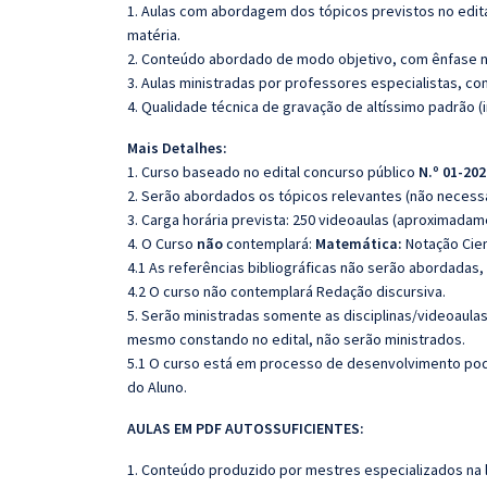
1. Aulas com abordagem dos tópicos previstos no edita
matéria.
2. Conteúdo abordado de modo objetivo, com ênfase n
3. Aulas ministradas por professores especialistas, co
4. Qualidade técnica de gravação de altíssimo padrão 
Mais Detalhes:
1. Curso baseado no edital concurso público
N.º 01-202
2. Serão abordados os tópicos relevantes (não necessa
3. Carga horária prevista: 250 videoaulas (aproximadam
4. O Curso
não
contemplará:
Matemática:
Notação Cien
4.1 As referências bibliográficas não serão abordadas,
4.2 O curso não contemplará Redação discursiva.
5. Serão ministradas somente as disciplinas/videoaula
mesmo constando no edital, não serão ministrados.
5.1 O curso está em processo de desenvolvimento pode
do Aluno.
AULAS EM PDF AUTOSSUFICIENTES:
1. Conteúdo produzido por mestres especializados na 