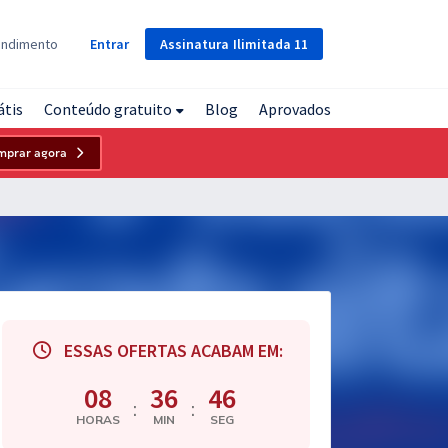
Assinatura
Ilimitada
11
endimento
Entrar
átis
Conteúdo gratuito
Blog
Aprovados
mprar agora
ESSAS OFERTAS ACABAM EM:
08
36
45
:
:
HORAS
MIN
SEG