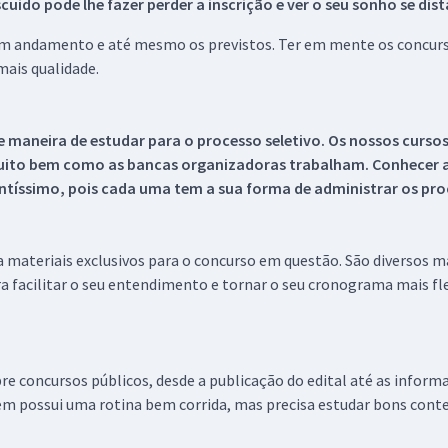
ido pode lhe fazer perder a inscrição e ver o seu sonho se dis
 em andamento e até mesmo os previstos. Ter em mente os concurso
ais qualidade.
 maneira de estudar para o processo seletivo. Os nossos curso
uito bem como as bancas organizadoras trabalham. Conhecer a
tíssimo, pois cada uma tem a sua forma de administrar os proc
 a materiais exclusivos para o concurso em questão. São diversos 
a facilitar o seu entendimento e tornar o seu cronograma mais fle
re concursos públicos, desde a publicação do edital até as inform
em possui uma rotina bem corrida, mas precisa estudar bons conte