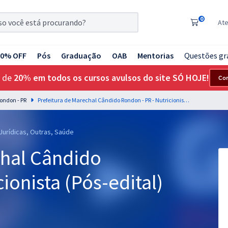
0
At
20% OFF
Pós
Graduação
OAB
Mentorias
Questões gr
 de
20% em todos os cursos avulsos do site SÓ HOJE!
Co
ondon - PR
Prefeitura de Marechal Cândido Rondon - PR - Nutricionista (Pós-edital)
 Jurídicas, Outras, Saúde
chal Cândido
ionista (Pós-edital)