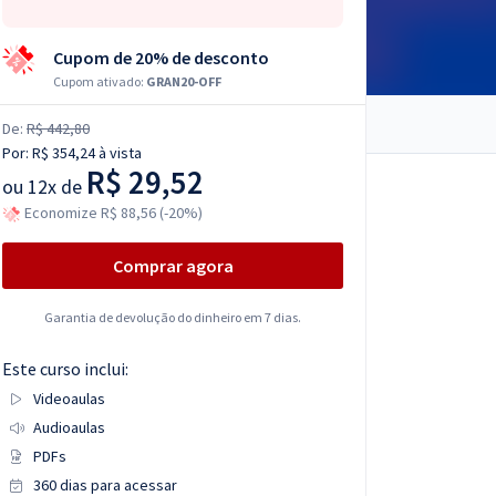
Cupom de 20% de desconto
Cupom ativado:
GRAN20-OFF
De:
R$ 442,80
Por:
R$ 354,24
à vista
R$ 29,52
ou
12x de
Economize R$ 88,56 (-20%)
Comprar agora
Garantia de devolução do dinheiro em 7 dias.
Este curso inclui:
Videoaulas
Audioaulas
PDFs
360 dias para acessar