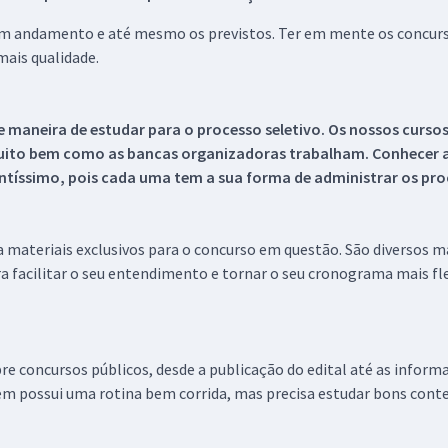
 em andamento e até mesmo os previstos. Ter em mente os concurso
ais qualidade.
 maneira de estudar para o processo seletivo. Os nossos curso
uito bem como as bancas organizadoras trabalham. Conhecer a
tíssimo, pois cada uma tem a sua forma de administrar os proc
 a materiais exclusivos para o concurso em questão. São diversos 
a facilitar o seu entendimento e tornar o seu cronograma mais fle
re concursos públicos, desde a publicação do edital até as inform
em possui uma rotina bem corrida, mas precisa estudar bons conte