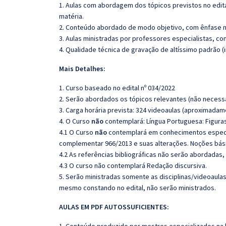
1. Aulas com abordagem dos tópicos previstos no edita
matéria.
2. Conteúdo abordado de modo objetivo, com ênfase n
3. Aulas ministradas por professores especialistas, co
4. Qualidade técnica de gravação de altíssimo padrão 
Mais Detalhes:
1. Curso baseado no edital nº 034/2022
2. Serão abordados os tópicos relevantes (não necessa
3. Carga horária prevista: 324 videoaulas (aproximadam
4. O Curso
não
contemplará: Língua Portuguesa: Figura
4.1 O Curso
não
contemplará em conhecimentos específi
complementar 966/2013 e suas alterações. Noções básic
4.2 As referências bibliográficas não serão abordadas,
4.3 O curso não contemplará Redação discursiva.
5. Serão ministradas somente as disciplinas/videoaula
mesmo constando no edital, não serão ministrados.
AULAS EM PDF AUTOSSUFICIENTES: