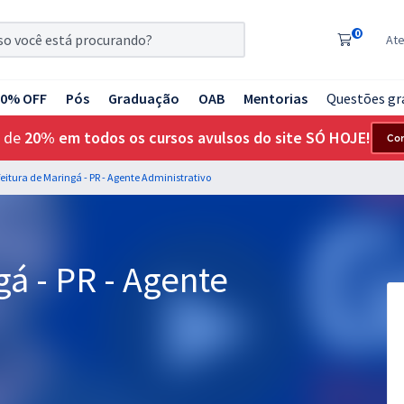
0
At
20% OFF
Pós
Graduação
OAB
Mentorias
Questões gr
 de
20% em todos os cursos avulsos do site SÓ HOJE!
Co
feitura de Maringá - PR - Agente Administrativo
gá - PR - Agente