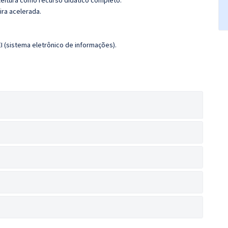
leitura como recurso didático completo.
ira acelerada.
I (sistema eletrônico de informações).