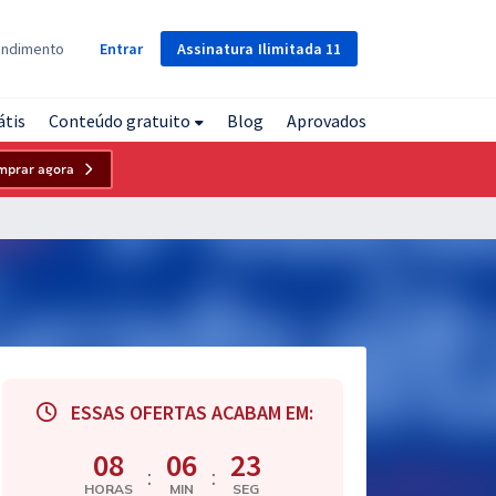
Assinatura
Ilimitada
11
endimento
Entrar
átis
Conteúdo gratuito
Blog
Aprovados
mprar agora
ESSAS OFERTAS ACABAM EM:
08
06
22
:
:
HORAS
MIN
SEG