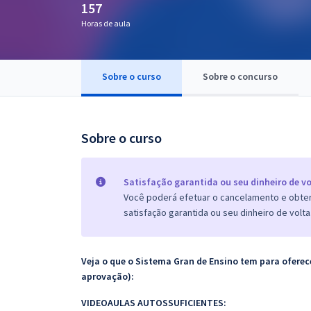
157
Pós
Horas de aula
Graduação
Sobre o curso
Sobre o concurso
OAB
Mentorias
Sobre o curso
Questões grátis
Conteúdo gratuito
Satisfação garantida ou seu dinheiro de vo
Você poderá efetuar o cancelamento e obter 
Blog
satisfação garantida ou seu dinheiro de volta
Aprovados
Veja o que o Sistema Gran de Ensino tem para ofer
Atendimento
aprovação):
VIDEOAULAS AUTOSSUFICIENTES: