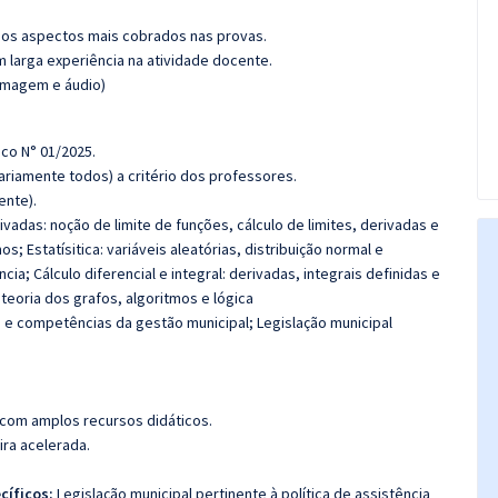
os aspectos mais cobrados nas provas.
m larga experiência na atividade docente.
(imagem e áudio)
ico N° 01/2025.
riamente todos) a critério dos professores.
ente).
rivadas: noção de limite de funções, cálculo de limites, derivadas e
; Estatísitica: variáveis aleatórias, distribuição normal e
a; Cálculo diferencial e integral: derivadas, integrais definidas e
teoria dos grafos, algoritmos e lógica
 e competências da gestão municipal; Legislação municipal
 com amplos recursos didáticos.
ira acelerada.
cíficos:
Legislação municipal pertinente à política de assistência