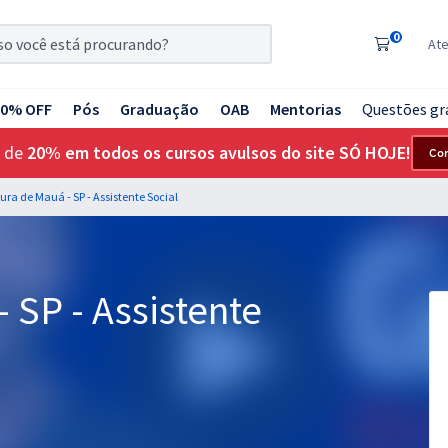
0
At
20% OFF
Pós
Graduação
OAB
Mentorias
Questões gr
 de
20% em todos os cursos avulsos do site SÓ HOJE!
Co
tura de Mauá - SP - Assistente Social
 SP - Assistente