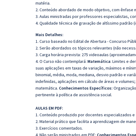
matéria.
2. Conteúdo abordado de modo objetivo, com ênfase n
3. Aulas ministradas por professores especialistas, co
4. Qualidade técnica de gravação de altíssimo padrão 
Mais Detalhes:
1. Curso baseado no Edital de Abertura - Concurso Públ
2. Serão abordados os tópicos relevantes (não necessa
3. Carga horária prevista: 275 videoaulas (aproximadam
4. O Curso não contemplará:
Matemática
: Limites e de
suas aplicações em taxas de variação, máximos e mínimos
binomial, média, moda, mediana, desvio padrão e variânci
indefinidas, aplicações em cálculo de áreas e volumes; 
matemática.
Conhecimentos Específicos:
Organização
pertinente à política de assistência social.
AULAS EM PDF:
1. Conteúdo produzido por docentes especializados e
2. Material prático que facilita a aprendizagem de mane
3. Exercícios comentados.
4. Não serão ministrados em PDF:
Conhecimentos Espe