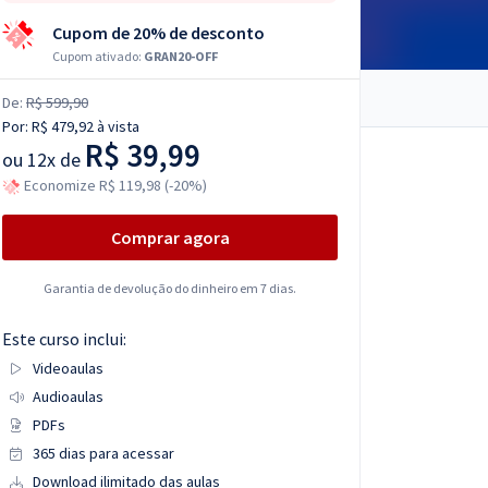
Cupom de 20% de desconto
Cupom ativado:
GRAN20-OFF
De:
R$ 599,90
Por:
R$ 479,92
à vista
R$ 39,99
ou
12x de
Economize R$ 119,98 (-20%)
Comprar agora
Garantia de devolução do dinheiro em 7 dias.
Este curso inclui:
Videoaulas
Audioaulas
PDFs
365 dias para acessar
Download ilimitado das aulas