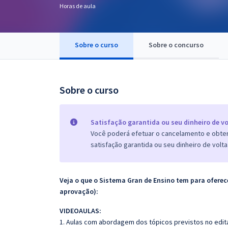
Horas de aula
Pós
Graduação
Sobre o curso
Sobre o concurso
OAB
Mentorias
Sobre o curso
Questões grátis
Satisfação garantida ou seu dinheiro de vo
Conteúdo gratuito
Você poderá efetuar o cancelamento e obter 
satisfação garantida ou seu dinheiro de volta
Blog
Aprovados
Veja o que o Sistema Gran de Ensino tem para ofer
aprovação):
Atendimento
VIDEOAULAS:
1. Aulas com abordagem dos tópicos previstos no edita