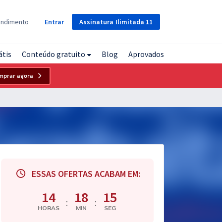
Assinatura
Ilimitada
11
endimento
Entrar
átis
Conteúdo gratuito
Blog
Aprovados
mprar agora
ESSAS OFERTAS ACABAM EM:
14
18
14
:
:
HORAS
MIN
SEG