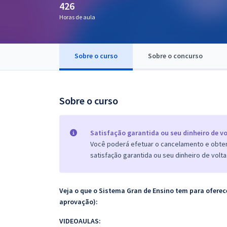
426
Pós
Horas de aula
Graduação
Sobre o curso
Sobre o concurso
OAB
Mentorias
Sobre o curso
Questões grátis
Conteúdo gratuito
Satisfação garantida ou seu dinheiro de vo
Você poderá efetuar o cancelamento e obter 
Blog
satisfação garantida ou seu dinheiro de volta
Aprovados
Veja o que o Sistema Gran de Ensino tem para ofer
Atendimento
aprovação):
VIDEOAULAS: