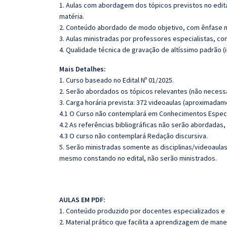
1. Aulas com abordagem dos tópicos previstos no edita
matéria.
2. Conteúdo abordado de modo objetivo, com ênfase n
3. Aulas ministradas por professores especialistas, co
4. Qualidade técnica de gravação de altíssimo padrão 
Mais Detalhes:
1. Curso baseado no Edital Nº 01/2025.
2. Serão abordados os tópicos relevantes (não necessa
3. Carga horária prevista: 372 videoaulas (aproximadam
4.1 O Curso não contemplará em Conhecimentos Específ
4.2 As referências bibliográficas não serão abordadas,
4.3 O curso não contemplará Redação discursiva.
5. Serão ministradas somente as disciplinas/videoaula
mesmo constando no edital, não serão ministrados.
AULAS EM PDF:
1. Conteúdo produzido por docentes especializados e
2. Material prático que facilita a aprendizagem de mane