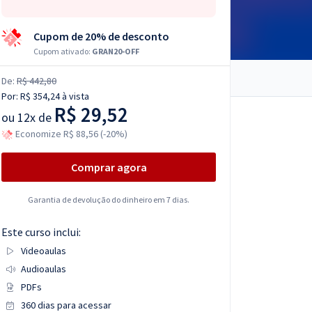
Cupom de 20% de desconto
Cupom ativado:
GRAN20-OFF
De:
R$ 442,80
Por:
R$ 354,24
à vista
R$ 29,52
ou
12x de
Economize R$ 88,56 (-20%)
Comprar agora
Garantia de devolução do dinheiro em 7 dias.
Este curso inclui:
Videoaulas
Audioaulas
PDFs
360 dias para acessar