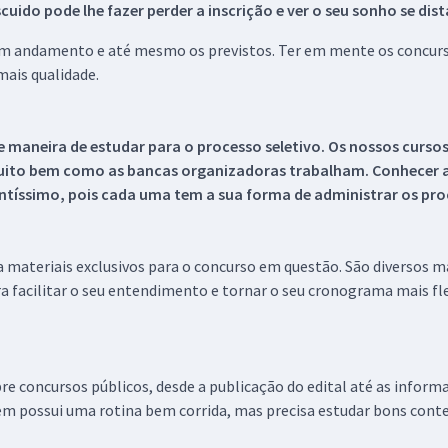
ido pode lhe fazer perder a inscrição e ver o seu sonho se dis
 em andamento e até mesmo os previstos. Ter em mente os concurso
ais qualidade.
 maneira de estudar para o processo seletivo. Os nossos curso
uito bem como as bancas organizadoras trabalham. Conhecer a
tíssimo, pois cada uma tem a sua forma de administrar os proc
 a materiais exclusivos para o concurso em questão. São diversos 
a facilitar o seu entendimento e tornar o seu cronograma mais fle
re concursos públicos, desde a publicação do edital até as inform
em possui uma rotina bem corrida, mas precisa estudar bons conte