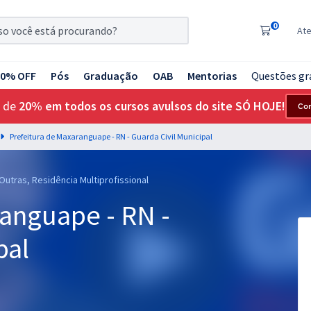
0
At
20% OFF
Pós
Graduação
OAB
Mentorias
Questões gr
 de
20% em todos os cursos avulsos do site SÓ HOJE!
Co
Prefeitura de Maxaranguape - RN - Guarda Civil Municipal
Outras, Residência Multiprofissional
ranguape - RN -
pal