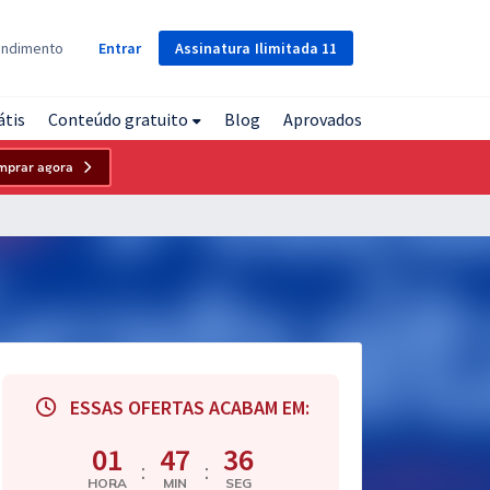
Assinatura
Ilimitada
11
endimento
Entrar
átis
Conteúdo gratuito
Blog
Aprovados
mprar agora
ESSAS OFERTAS ACABAM EM:
01
47
35
:
:
HORA
MIN
SEG