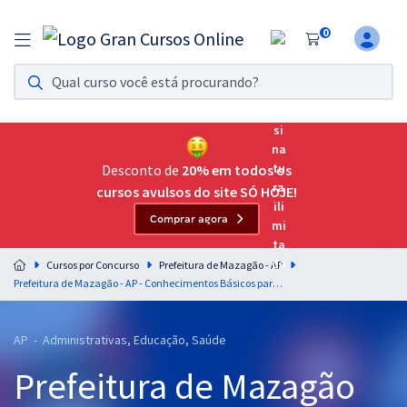
0
Assinatura Ilimitada 11
Acesso a todos os cursos. Teste grátis por 7 dias!
Assinatura OAB Até Passar
Acesso ilimitado a toda preparação para o Exame da
Desconto de
20% em todos os
Ordem, até você passar!
cursos avulsos do site SÓ HOJE!
Comprar agora
Residências Multiprofissionais
Preparação completa e intensiva para as principais
Cursos por Concurso
Prefeitura de Mazagão - AP
residências em saúde do Brasil
Prefeitura de Mazagão - AP - Conhecimentos Básicos para os Cargos de Nível Médio com a Equipe Gran
Concursos
AP - Administrativas, Educação, Saúde
Assinatura Ilimitada
Prefeitura de Mazagão
Cursos 20% OFF