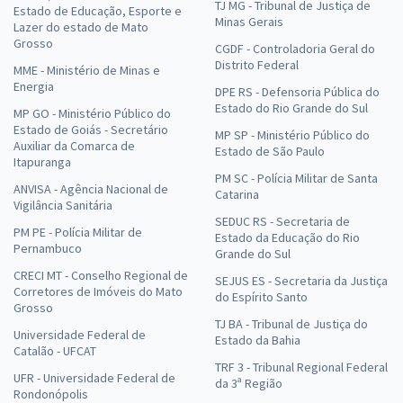
TJ MG - Tribunal de Justiça de
Estado de Educação, Esporte e
Minas Gerais
Lazer do estado de Mato
Grosso
CGDF - Controladoria Geral do
Distrito Federal
MME - Ministério de Minas e
Energia
DPE RS - Defensoria Pública do
Estado do Rio Grande do Sul
MP GO - Ministério Público do
Estado de Goiás - Secretário
MP SP - Ministério Público do
Auxiliar da Comarca de
Estado de São Paulo
Itapuranga
PM SC - Polícia Militar de Santa
ANVISA - Agência Nacional de
Catarina
Vigilância Sanitária
SEDUC RS - Secretaria de
PM PE - Polícia Militar de
Estado da Educação do Rio
Pernambuco
Grande do Sul
CRECI MT - Conselho Regional de
SEJUS ES - Secretaria da Justiça
Corretores de Imóveis do Mato
do Espírito Santo
Grosso
TJ BA - Tribunal de Justiça do
Universidade Federal de
Estado da Bahia
Catalão - UFCAT
TRF 3 - Tribunal Regional Federal
UFR - Universidade Federal de
da 3ª Região
Rondonópolis