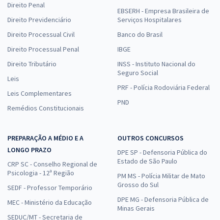
Direito Penal
EBSERH - Empresa Brasileira de
Direito Previdenciário
Serviços Hospitalares
Direito Processual Civil
Banco do Brasil
Direito Processual Penal
IBGE
Direito Tributário
INSS - Instituto Nacional do
Seguro Social
Leis
PRF - Polícia Rodoviária Federal
Leis Complementares
PND
Remédios Constitucionais
PREPARAÇÃO A MÉDIO E A
OUTROS CONCURSOS
LONGO PRAZO
DPE SP - Defensoria Pública do
Estado de São Paulo
CRP SC - Conselho Regional de
Psicologia - 12ª Região
PM MS - Polícia Militar de Mato
Grosso do Sul
SEDF - Professor Temporário
DPE MG - Defensoria Pública de
MEC - Ministério da Educação
Minas Gerais
SEDUC/MT - Secretaria de