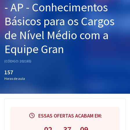
- AP - Conhecimentos
Pós
Básicos para os Cargos
Graduação
de Nível Médio com a
OAB
Equipe Gran
Mentorias
Questões grátis
(CÓDIGO: 202165)
157
Conteúdo gratuito
Horas de aula
Blog
Aprovados
Atendimento
ESSAS OFERTAS ACABAM EM:
02
37
08