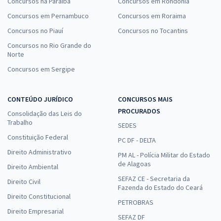
Concursos na Paraíba
Concursos em Rondônia
Concursos em Pernambuco
Concursos em Roraima
Concursos no Piauí
Concursos no Tocantins
Concursos no Rio Grande do
Norte
Concursos em Sergipe
CONTEÚDO JURÍDICO
CONCURSOS MAIS
PROCURADOS
Consolidação das Leis do
Trabalho
SEDES
Constituição Federal
PC DF - DELTA
Direito Administrativo
PM AL - Polícia Militar do Estado
de Alagoas
Direito Ambiental
SEFAZ CE - Secretaria da
Direito Civil
Fazenda do Estado do Ceará
Direito Constitucional
PETROBRAS
Direito Empresarial
SEFAZ DF