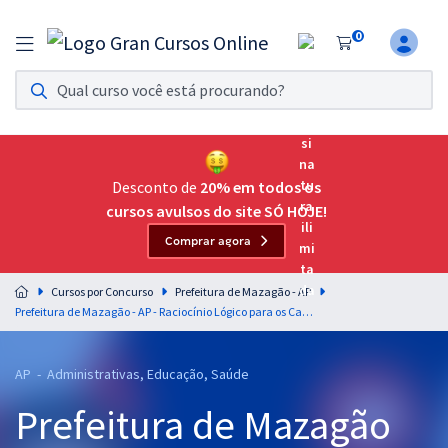
0
Assinatura Ilimitada 11
Acesso a todos os cursos. Teste grátis por 7 dias!
Assinatura OAB Até Passar
Acesso ilimitado a toda preparação para o Exame da
Desconto de
20% em todos os
Ordem, até você passar!
cursos avulsos do site SÓ HOJE!
Comprar agora
Residências Multiprofissionais
Preparação completa e intensiva para as principais
Cursos por Concurso
Prefeitura de Mazagão - AP
residências em saúde do Brasil
Prefeitura de Mazagão - AP - Raciocínio Lógico para os Cargos de Nível Médio com o Prof. Josimar Padilha (Aulas de Vídeo e PDF)
Concursos
AP - Administrativas, Educação, Saúde
Assinatura Ilimitada
Prefeitura de Mazagão
Cursos 20% OFF