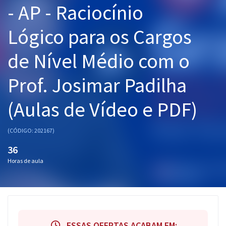
- AP - Raciocínio
Pós
Lógico para os Cargos
Graduação
de Nível Médio com o
OAB
Prof. Josimar Padilha
Mentorias
(Aulas de Vídeo e PDF)
Questões grátis
Conteúdo gratuito
(CÓDIGO: 202167)
Blog
36
Horas de aula
Aprovados
Atendimento
ESSAS OFERTAS ACABAM EM: