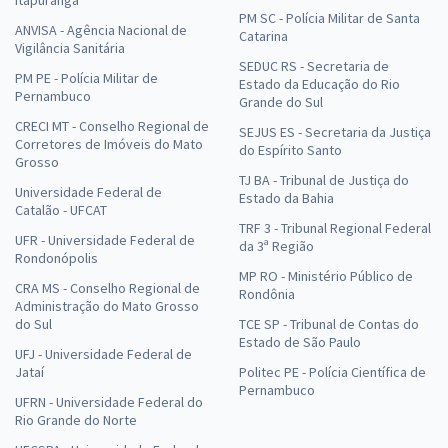
PM SC - Polícia Militar de Santa
ANVISA - Agência Nacional de
Catarina
Vigilância Sanitária
SEDUC RS - Secretaria de
PM PE - Polícia Militar de
Estado da Educação do Rio
Pernambuco
Grande do Sul
CRECI MT - Conselho Regional de
SEJUS ES - Secretaria da Justiça
Corretores de Imóveis do Mato
do Espírito Santo
Grosso
TJ BA - Tribunal de Justiça do
Universidade Federal de
Estado da Bahia
Catalão - UFCAT
TRF 3 - Tribunal Regional Federal
UFR - Universidade Federal de
da 3ª Região
Rondonópolis
MP RO - Ministério Público de
CRA MS - Conselho Regional de
Rondônia
Administração do Mato Grosso
do Sul
TCE SP - Tribunal de Contas do
Estado de São Paulo
UFJ - Universidade Federal de
Jataí
Politec PE - Polícia Científica de
Pernambuco
UFRN - Universidade Federal do
Rio Grande do Norte