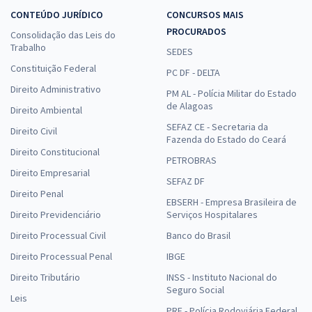
CONTEÚDO JURÍDICO
CONCURSOS MAIS
PROCURADOS
Consolidação das Leis do
Trabalho
SEDES
Constituição Federal
PC DF - DELTA
Direito Administrativo
PM AL - Polícia Militar do Estado
de Alagoas
Direito Ambiental
SEFAZ CE - Secretaria da
Direito Civil
Fazenda do Estado do Ceará
Direito Constitucional
PETROBRAS
Direito Empresarial
SEFAZ DF
Direito Penal
EBSERH - Empresa Brasileira de
Direito Previdenciário
Serviços Hospitalares
Direito Processual Civil
Banco do Brasil
Direito Processual Penal
IBGE
Direito Tributário
INSS - Instituto Nacional do
Seguro Social
Leis
PRF - Polícia Rodoviária Federal