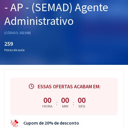
- AP - (SEMAD) Agente
Pós
Administrativo
Graduação
OAB
(CÓDIGO: 202168)
259
Mentorias
Horas de aula
Questões grátis
Conteúdo gratuito
Blog
ESSAS OFERTAS ACABAM EM:
Aprovados
00
00
00
:
:
HORA
MIN
SEG
Atendimento
Cupom de 20% de desconto