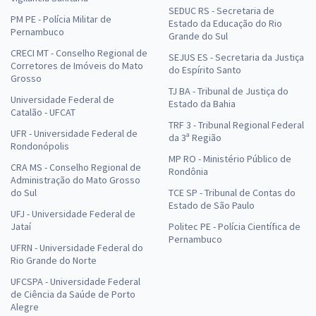
SEDUC RS - Secretaria de
PM PE - Polícia Militar de
Estado da Educação do Rio
Pernambuco
Grande do Sul
CRECI MT - Conselho Regional de
SEJUS ES - Secretaria da Justiça
Corretores de Imóveis do Mato
do Espírito Santo
Grosso
TJ BA - Tribunal de Justiça do
Universidade Federal de
Estado da Bahia
Catalão - UFCAT
TRF 3 - Tribunal Regional Federal
UFR - Universidade Federal de
da 3ª Região
Rondonópolis
MP RO - Ministério Público de
CRA MS - Conselho Regional de
Rondônia
Administração do Mato Grosso
do Sul
TCE SP - Tribunal de Contas do
Estado de São Paulo
UFJ - Universidade Federal de
Jataí
Politec PE - Polícia Científica de
Pernambuco
UFRN - Universidade Federal do
Rio Grande do Norte
UFCSPA - Universidade Federal
de Ciência da Saúde de Porto
Alegre