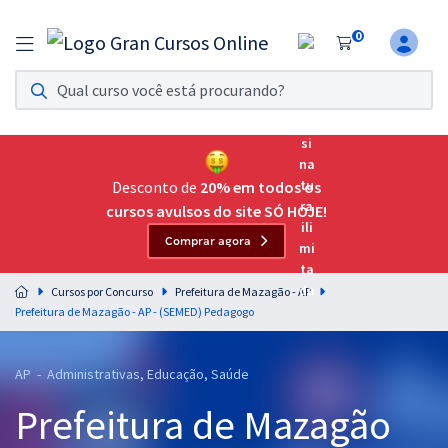
0
Assinatura Ilimitada 11
Acesso a todos os cursos. Teste grátis por 7 dias!
Assinatura OAB Até Passar
Acesso ilimitado a toda preparação para o Exame da
Desconto de
20% em todos os
Ordem, até você passar!
cursos avulsos do site SÓ HOJE!
Comprar agora
Residências Multiprofissionais
Preparação completa e intensiva para as principais
Cursos por Concurso
Prefeitura de Mazagão - AP
residências em saúde do Brasil
Prefeitura de Mazagão - AP - (SEMED) Pedagogo
Concursos
AP - Administrativas, Educação, Saúde
Assinatura Ilimitada
Prefeitura de Mazagão
Cursos 20% OFF