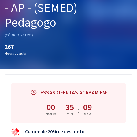
- AP - (SEMED)
Pós
Pedagogo
Graduação
OAB
(CÓDIGO: 201791)
267
Mentorias
Horas de aula
Questões grátis
Conteúdo gratuito
Blog
ESSAS OFERTAS ACABAM EM:
Aprovados
00
35
08
:
:
HORA
MIN
SEG
Atendimento
Cupom de 20% de desconto