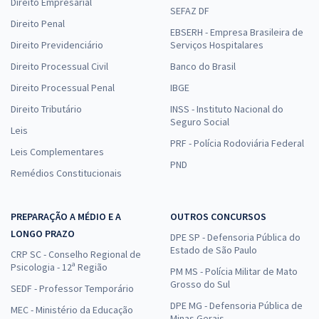
Direito Empresarial
SEFAZ DF
Direito Penal
EBSERH - Empresa Brasileira de
Direito Previdenciário
Serviços Hospitalares
Direito Processual Civil
Banco do Brasil
Direito Processual Penal
IBGE
Direito Tributário
INSS - Instituto Nacional do
Seguro Social
Leis
PRF - Polícia Rodoviária Federal
Leis Complementares
PND
Remédios Constitucionais
PREPARAÇÃO A MÉDIO E A
OUTROS CONCURSOS
LONGO PRAZO
DPE SP - Defensoria Pública do
Estado de São Paulo
CRP SC - Conselho Regional de
Psicologia - 12ª Região
PM MS - Polícia Militar de Mato
Grosso do Sul
SEDF - Professor Temporário
DPE MG - Defensoria Pública de
MEC - Ministério da Educação
Minas Gerais