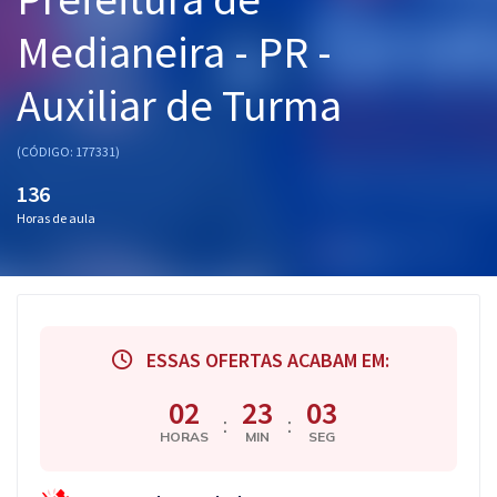
Pós
Medianeira - PR -
Graduação
Auxiliar de Turma
OAB
(CÓDIGO: 177331)
Mentorias
136
Horas de aula
Questões grátis
Conteúdo gratuito
Blog
ESSAS OFERTAS ACABAM EM:
Aprovados
02
23
02
:
:
Atendimento
HORAS
MIN
SEG