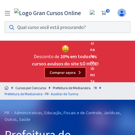
0
Assinatura Ilimitada 11
Acesso a todos os cursos. Teste grátis por 7 dias!
Assinatura OAB Até Passar
Acesso ilimitado a toda preparação para o Exame da
Desconto de
20% em todos os
Ordem, até você passar!
cursos avulsos do site SÓ HOJE!
Comprar agora
Residências Multiprofissionais
Preparação completa e intensiva para as principais
Cursos por Concurso
Prefeitura de Medianeira - PR
residências em saúde do Brasil
Prefeitura de Medianeira - PR - Auxiliar de Turma
Concursos
PR - Administrativas, Educação, Fiscais e de Controle, Jurídicas,
Assinatura Ilimitada
Outras, Saúde
Cursos 20% OFF
Prefeitura de