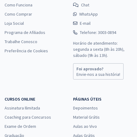
Como Funciona
Chat
Como Comprar
WhatsApp
Loja Social
E-mail
Programa de Afiliados
Telefone: 3003-0894
Trabalhe Conosco
Horário de atendimento:
segunda a sexta (8h às 20h),
Preferência de Cookies
sábado (9h às 13h).
Foi aprovado?
Envie-nos a sua história!
CURSOS ONLINE
PÁGINAS ÚTEIS
Assinatura Ilimitada
Depoimentos
Coaching para Concursos
Material Grátis
Exame de Ordem
Aulas ao Vivo
Graduação
Aulas Grátis