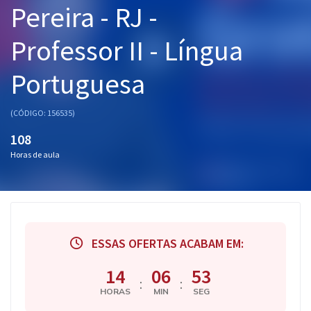
Pereira - RJ -
Pós
Professor II - Língua
Graduação
Portuguesa
OAB
Mentorias
(CÓDIGO: 156535)
108
Questões grátis
Horas de aula
Conteúdo gratuito
Blog
Aprovados
ESSAS OFERTAS ACABAM EM:
Atendimento
14
06
53
:
:
HORAS
MIN
SEG