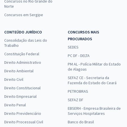
Concursos no Rio Grande do
Norte
Concursos em Sergipe
CONTEÚDO JURÍDICO
CONCURSOS MAIS
PROCURADOS
Consolidação das Leis do
Trabalho
SEDES
Constituição Federal
PC DF - DELTA
Direito Administrativo
PM AL - Polícia Militar do Estado
de Alagoas
Direito Ambiental
SEFAZ CE - Secretaria da
Direito Civil
Fazenda do Estado do Ceará
Direito Constitucional
PETROBRAS
Direito Empresarial
SEFAZ DF
Direito Penal
EBSERH - Empresa Brasileira de
Direito Previdenciário
Serviços Hospitalares
Direito Processual Civil
Banco do Brasil