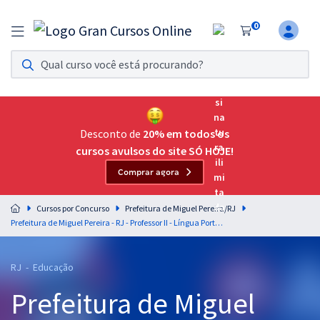
0
Assinatura Ilimitada 11
Acesso a todos os cursos. Teste grátis por 7 dias!
Assinatura OAB Até Passar
Acesso ilimitado a toda preparação para o Exame da
Desconto de
20% em todos os
Ordem, até você passar!
cursos avulsos do site SÓ HOJE!
Comprar agora
Residências Multiprofissionais
Preparação completa e intensiva para as principais
Cursos por Concurso
Prefeitura de Miguel Pereira/RJ
residências em saúde do Brasil
Prefeitura de Miguel Pereira - RJ - Professor II - Língua Portuguesa
Concursos
RJ - Educação
Assinatura Ilimitada
Prefeitura de Miguel
Cursos 20% OFF