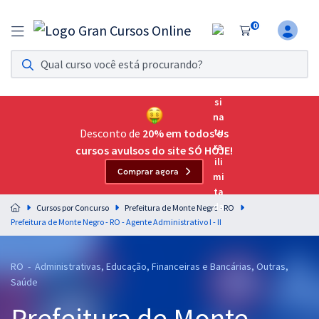
0
Assinatura Ilimitada 11
Acesso a todos os cursos. Teste grátis por 7 dias!
Assinatura OAB Até Passar
Acesso ilimitado a toda preparação para o Exame da
Desconto de
20% em todos os
Ordem, até você passar!
cursos avulsos do site SÓ HOJE!
Comprar agora
Residências Multiprofissionais
Preparação completa e intensiva para as principais
Cursos por Concurso
Prefeitura de Monte Negro - RO
residências em saúde do Brasil
Prefeitura de Monte Negro - RO - Agente Administrativo I - II
Concursos
RO - Administrativas, Educação, Financeiras e Bancárias, Outras,
Assinatura Ilimitada
Saúde
Cursos 20% OFF
Prefeitura de Monte