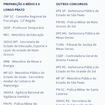
PREPARAÇÃO A MÉDIO E A
OUTROS CONCURSOS
LONGO PRAZO
DPE SP - Defensoria Pública do
Estado de São Paulo
CRP SC - Conselho Regional de
Psicologia - 12ª Região
PM MS - Polícia Militar de Mato
Grosso do Sul
SEDF - Professor Temporário
DPE MG - Defensoria Pública de
MEC - Ministério da Educação
Minas Gerais
SEDUC/MT - Secretaria de
TJ MG - Tribunal de Justiça de
Estado de Educação, Esporte e
Minas Gerais
Lazer do estado de Mato
Grosso
CGDF - Controladoria Geral do
Distrito Federal
MME - Ministério de Minas e
Energia
DPE RS - Defensoria Pública do
Estado do Rio Grande do Sul
MP GO - Ministério Público do
Estado de Goiás - Secretário
MP SP - Ministério Público do
Auxiliar da Comarca de
Estado de São Paulo
Itapuranga
PM SC - Polícia Militar de Santa
ANVISA - Agência Nacional de
Catarina
Vigilância Sanitária
SEDUC RS - Secretaria de
PM PE - Polícia Militar de
Estado da Educação do Rio