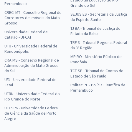
Pernambuco
Grande do Sul
CRECI MT - Conselho Regional de
SEJUS ES - Secretaria da Justiça
Corretores de Imóveis do Mato
do Espírito Santo
Grosso
TJ BA - Tribunal de Justiça do
Universidade Federal de
Estado da Bahia
Catalão - UFCAT
TRF 3 - Tribunal Regional Federal
UFR - Universidade Federal de
da 3ª Região
Rondonópolis
MP RO - Ministério Público de
CRA MS - Conselho Regional de
Rondônia
Administração do Mato Grosso
do Sul
TCE SP - Tribunal de Contas do
Estado de São Paulo
UFJ - Universidade Federal de
Jataí
Politec PE - Polícia Científica de
Pernambuco
UFRN - Universidade Federal do
Rio Grande do Norte
UFCSPA - Universidade Federal
de Ciência da Saúde de Porto
Alegre