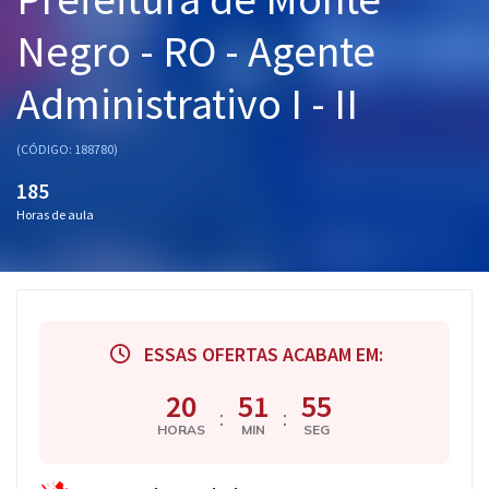
Pós
Negro - RO - Agente
Graduação
Administrativo I - II
OAB
(CÓDIGO: 188780)
Mentorias
185
Horas de aula
Questões grátis
Conteúdo gratuito
Blog
ESSAS OFERTAS ACABAM EM:
Aprovados
20
51
55
:
:
Atendimento
HORAS
MIN
SEG