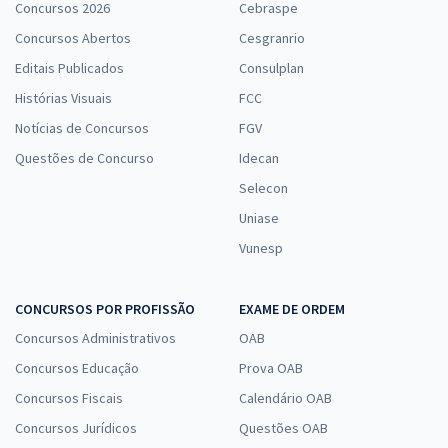
Concursos 2026
Cebraspe
Concursos Abertos
Cesgranrio
Editais Publicados
Consulplan
Histórias Visuais
FCC
Notícias de Concursos
FGV
Questões de Concurso
Idecan
Selecon
Uniase
Vunesp
CONCURSOS POR PROFISSÃO
EXAME DE ORDEM
Concursos Administrativos
OAB
Concursos Educação
Prova OAB
Concursos Fiscais
Calendário OAB
Concursos Jurídicos
Questões OAB