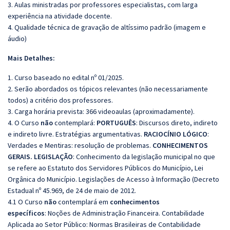
3. Aulas ministradas por professores especialistas, com larga
experiência na atividade docente.
4. Qualidade técnica de gravação de altíssimo padrão (imagem e
áudio)
Mais Detalhes:
1. Curso baseado no edital nº 01/2025.
2. Serão abordados os tópicos relevantes (não necessariamente
todos) a critério dos professores.
3. Carga horária prevista: 366 videoaulas (aproximadamente).
4. O Curso
não
contemplará:
PORTUGUÊS
: Discursos direto, indireto
e indireto livre. Estratégias argumentativas.
RACIOCÍNIO LÓGICO
:
Verdades e Mentiras: resolução de problemas.
CONHECIMENTOS
GERAIS. LEGISLAÇÃO
: Conhecimento da legislação municipal no que
se refere ao Estatuto dos Servidores Públicos do Município, Lei
Orgânica do Município. Legislações de Acesso à Informação (Decreto
Estadual nº 45.969, de 24 de maio de 2012.
4.1 O Curso
não
contemplará em
conhecimentos
específicos
: Noções de Administração Financeira. Contabilidade
Aplicada ao Setor Público: Normas Brasileiras de Contabilidade