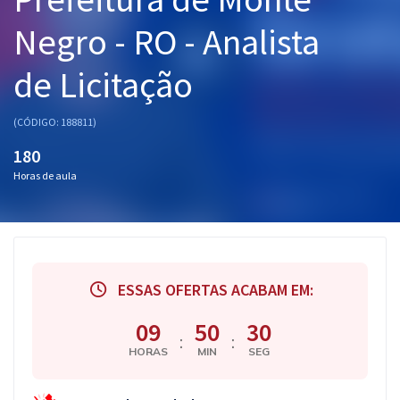
Pós
Negro - RO - Analista
Graduação
de Licitação
OAB
(CÓDIGO: 188811)
Mentorias
180
Horas de aula
Questões grátis
Conteúdo gratuito
Blog
ESSAS OFERTAS ACABAM EM:
Aprovados
09
50
29
:
:
Atendimento
HORAS
MIN
SEG