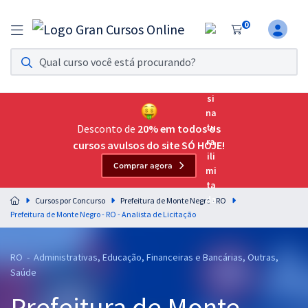
0
Assinatura Ilimitada 11
Acesso a todos os cursos. Teste grátis por 7 dias!
Assinatura OAB Até Passar
Acesso ilimitado a toda preparação para o Exame da
Desconto de
20% em todos os
Ordem, até você passar!
cursos avulsos do site SÓ HOJE!
Comprar agora
Residências Multiprofissionais
Preparação completa e intensiva para as principais
Cursos por Concurso
Prefeitura de Monte Negro - RO
residências em saúde do Brasil
Prefeitura de Monte Negro - RO - Analista de Licitação
Concursos
RO - Administrativas, Educação, Financeiras e Bancárias, Outras,
Assinatura Ilimitada
Saúde
Cursos 20% OFF
Prefeitura de Monte