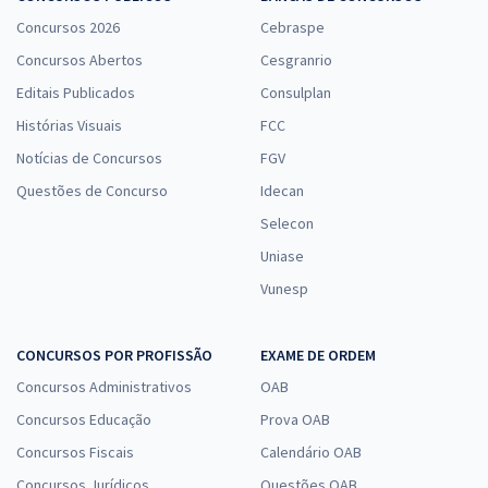
Concursos 2026
Cebraspe
Concursos Abertos
Cesgranrio
Editais Publicados
Consulplan
Histórias Visuais
FCC
Notícias de Concursos
FGV
Questões de Concurso
Idecan
Selecon
Uniase
Vunesp
CONCURSOS POR PROFISSÃO
EXAME DE ORDEM
Concursos Administrativos
OAB
Concursos Educação
Prova OAB
Concursos Fiscais
Calendário OAB
Concursos Jurídicos
Questões OAB