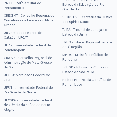
PM PE - Polícia Militar de
Estado da Educação do Rio
Pernambuco
Grande do Sul
CRECI MT - Conselho Regional de
SEJUS ES - Secretaria da Justiça
Corretores de Imóveis do Mato
do Espírito Santo
Grosso
TJ BA - Tribunal de Justiça do
Universidade Federal de
Estado da Bahia
Catalão - UFCAT
TRF 3 - Tribunal Regional Federal
UFR - Universidade Federal de
da 3ª Região
Rondonópolis
MP RO - Ministério Público de
CRA MS - Conselho Regional de
Rondônia
Administração do Mato Grosso
do Sul
TCE SP - Tribunal de Contas do
Estado de São Paulo
UFJ - Universidade Federal de
Jataí
Politec PE - Polícia Científica de
Pernambuco
UFRN - Universidade Federal do
Rio Grande do Norte
UFCSPA - Universidade Federal
de Ciência da Saúde de Porto
Alegre