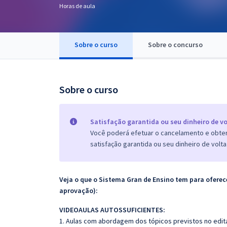
Horas de aula
Pós
Graduação
Sobre o curso
Sobre o concurso
OAB
Mentorias
Sobre o curso
Questões grátis
Satisfação garantida ou seu dinheiro de vo
Conteúdo gratuito
Você poderá efetuar o cancelamento e obter 
satisfação garantida ou seu dinheiro de volta
Blog
Aprovados
Veja o que o Sistema Gran de Ensino tem para ofer
aprovação):
Atendimento
VIDEOAULAS AUTOSSUFICIENTES:
1. Aulas com abordagem dos tópicos previstos no edita