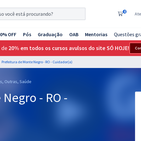
0
At
20% OFF
Pós
Graduação
OAB
Mentorias
Questões gr
 de
20% em todos os cursos avulsos do site SÓ HOJE!
Co
Prefeitura de Monte Negro - RO - Cuidador(a)
as, Outras, Saúde
 Negro - RO -