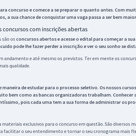
ara concurso e comece a se preparar o quanto antes. Com muita
os, a sua chance de conquistar uma vaga passa a ser bem maior
os concursos com inscrições abertas
s são os
concursos abertos e acesse o edital para começar a sua
ido pode lhe fazer perder a inscrição e ver o seu sonho se dis
 em andamento e até mesmo os previstos. Ter em mente os concurso
ais qualidade.
 maneira de estudar para o processo seletivo. Os nossos curso
uito bem como as bancas organizadoras trabalham. Conhecer a
tíssimo, pois cada uma tem a sua forma de administrar os proc
 a materiais exclusivos para o concurso em questão. São diversos 
a facilitar o seu entendimento e tornar o seu cronograma mais fle