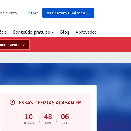
Assinatura
Ilimitada
11
endimento
Entrar
átis
Conteúdo gratuito
Blog
Aprovados
mprar agora
ESSAS OFERTAS ACABAM EM:
10
48
05
:
:
HORAS
MIN
SEG