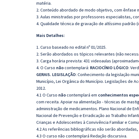
matéria.
2. Conteúdo abordado de modo objetivo, com ênfase n
3. Aulas ministradas por professores especialistas, co
4. Qualidade técnica de gravação de altíssimo padrão 
Mais Detalhes:
1. Curso baseado no edital nº 01/2025.
2. Serão abordados os tópicos relevantes (não necessa
3. Carga horária prevista: 431 videoaulas (aproximadam
4. O Curso
não
contemplará:
RACIOCÍNIO LÓGICO
: Ver
GERAIS. LEGISLAÇÃO
: Conhecimento da legislação muni
Município, Lei Orgânica do Município. Legislações de A
2012.
4.1 O Curso
não
contemplará em
conhecimentos espec
com receita. Apoiar na alimentação - técnicas de mastig
administração de medicamentos. Plano Nacional de Enfr
Nacional de Prevenção e Erradicação ao Trabalho Infant
Crianças e Adolescentes à Convivência Familiar e Comun
4.2 As referências bibliográficas não serão abordadas,
4.3 O curso não contemplará Redação discursiva.