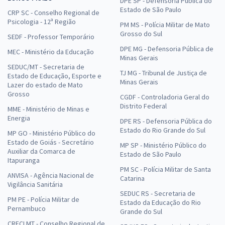
DPE SP - Defensoria Pública do
Estado de São Paulo
CRP SC - Conselho Regional de
Psicologia - 12ª Região
PM MS - Polícia Militar de Mato
Grosso do Sul
SEDF - Professor Temporário
DPE MG - Defensoria Pública de
MEC - Ministério da Educação
Minas Gerais
SEDUC/MT - Secretaria de
TJ MG - Tribunal de Justiça de
Estado de Educação, Esporte e
Minas Gerais
Lazer do estado de Mato
Grosso
CGDF - Controladoria Geral do
Distrito Federal
MME - Ministério de Minas e
Energia
DPE RS - Defensoria Pública do
Estado do Rio Grande do Sul
MP GO - Ministério Público do
Estado de Goiás - Secretário
MP SP - Ministério Público do
Auxiliar da Comarca de
Estado de São Paulo
Itapuranga
PM SC - Polícia Militar de Santa
ANVISA - Agência Nacional de
Catarina
Vigilância Sanitária
SEDUC RS - Secretaria de
PM PE - Polícia Militar de
Estado da Educação do Rio
Pernambuco
Grande do Sul
CRECI MT - Conselho Regional de