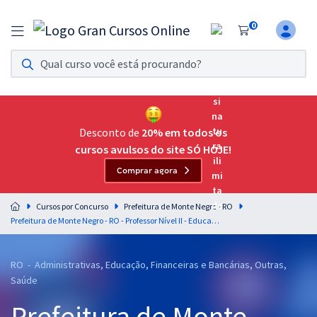
0
Assinatura Ilimitada 11
Acesso a todos os cursos. Teste grátis por 7 dias!
Assinatura OAB Até Passar
Acesso ilimitado a toda preparação para o Exame da
Desconto de
20% em todos os
Ordem, até você passar!
cursos avulsos do site SÓ HOJE!
Comprar agora
Residências Multiprofissionais
Preparação completa e intensiva para as principais
Cursos por Concurso
Prefeitura de Monte Negro - RO
residências em saúde do Brasil
Prefeitura de Monte Negro - RO - Professor Nível II - Educação Física
Concursos
RO - Administrativas, Educação, Financeiras e Bancárias, Outras,
Assinatura Ilimitada
Saúde
Cursos 20% OFF
Prefeitura de Monte