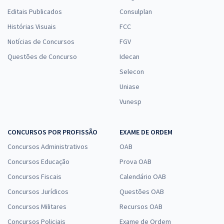
Editais Publicados
Consulplan
Histórias Visuais
FCC
Notícias de Concursos
FGV
Questões de Concurso
Idecan
Selecon
Uniase
Vunesp
CONCURSOS POR PROFISSÃO
EXAME DE ORDEM
Concursos Administrativos
OAB
Concursos Educação
Prova OAB
Concursos Fiscais
Calendário OAB
Concursos Jurídicos
Questões OAB
Concursos Militares
Recursos OAB
Concursos Policiais
Exame de Ordem