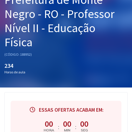
Pós
Negro - RO - Professor
Graduação
Nível II - Educação
OAB
Física
Mentorias
(CÓDIGO: 188952)
Questões grátis
234
Horas de aula
Conteúdo gratuito
Blog
Aprovados
ESSAS OFERTAS ACABAM EM:
Atendimento
00
00
00
:
:
HORA
MIN
SEG