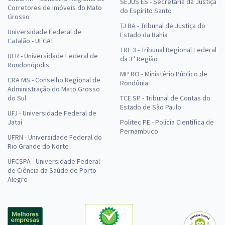
SEJUS ES - Secretaria da Justiça
Corretores de Imóveis do Mato
do Espírito Santo
Grosso
TJ BA - Tribunal de Justiça do
Universidade Federal de
Estado da Bahia
Catalão - UFCAT
TRF 3 - Tribunal Regional Federal
UFR - Universidade Federal de
da 3ª Região
Rondonópolis
MP RO - Ministério Público de
CRA MS - Conselho Regional de
Rondônia
Administração do Mato Grosso
do Sul
TCE SP - Tribunal de Contas do
Estado de São Paulo
UFJ - Universidade Federal de
Jataí
Politec PE - Polícia Científica de
Pernambuco
UFRN - Universidade Federal do
Rio Grande do Norte
UFCSPA - Universidade Federal
de Ciência da Saúde de Porto
Alegre