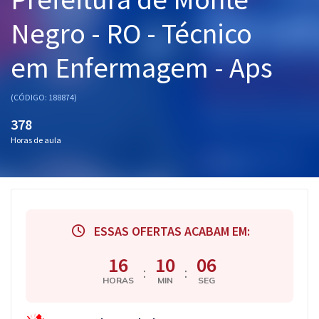
Pós
Negro - RO - Técnico
Graduação
em Enfermagem - Aps
OAB
(CÓDIGO: 188874)
Mentorias
378
Horas de aula
Questões grátis
Conteúdo gratuito
Blog
ESSAS OFERTAS ACABAM EM:
Aprovados
16
10
05
:
:
Atendimento
HORAS
MIN
SEG