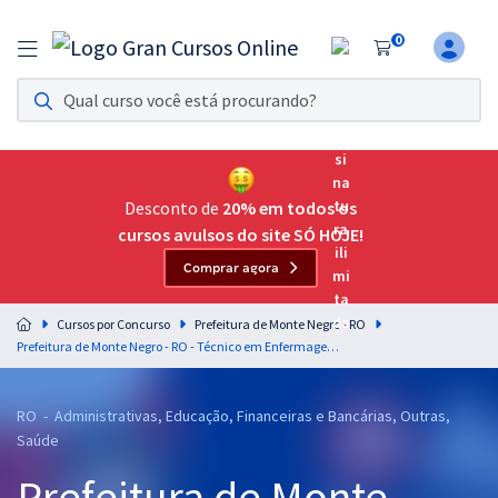
0
Assinatura Ilimitada 11
Acesso a todos os cursos. Teste grátis por 7 dias!
Assinatura OAB Até Passar
Acesso ilimitado a toda preparação para o Exame da
Desconto de
20% em todos os
Ordem, até você passar!
cursos avulsos do site SÓ HOJE!
Comprar agora
Residências Multiprofissionais
Preparação completa e intensiva para as principais
Cursos por Concurso
Prefeitura de Monte Negro - RO
residências em saúde do Brasil
Prefeitura de Monte Negro - RO - Técnico em Enfermagem - Aps
Concursos
RO - Administrativas, Educação, Financeiras e Bancárias, Outras,
Assinatura Ilimitada
Saúde
Cursos 20% OFF
Prefeitura de Monte