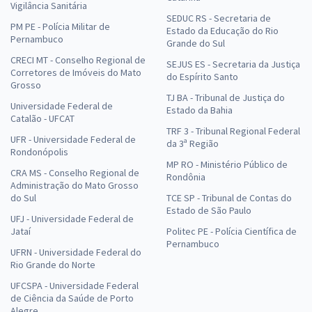
Vigilância Sanitária
SEDUC RS - Secretaria de
PM PE - Polícia Militar de
Estado da Educação do Rio
Pernambuco
Grande do Sul
CRECI MT - Conselho Regional de
SEJUS ES - Secretaria da Justiça
Corretores de Imóveis do Mato
do Espírito Santo
Grosso
TJ BA - Tribunal de Justiça do
Universidade Federal de
Estado da Bahia
Catalão - UFCAT
TRF 3 - Tribunal Regional Federal
UFR - Universidade Federal de
da 3ª Região
Rondonópolis
MP RO - Ministério Público de
CRA MS - Conselho Regional de
Rondônia
Administração do Mato Grosso
do Sul
TCE SP - Tribunal de Contas do
Estado de São Paulo
UFJ - Universidade Federal de
Jataí
Politec PE - Polícia Científica de
Pernambuco
UFRN - Universidade Federal do
Rio Grande do Norte
UFCSPA - Universidade Federal
de Ciência da Saúde de Porto
Alegre