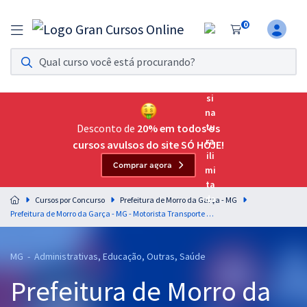
0
Assinatura Ilimitada 11
Acesso a todos os cursos. Teste grátis por 7 dias!
Assinatura OAB Até Passar
Acesso ilimitado a toda preparação para o Exame da
Desconto de
20% em todos os
Ordem, até você passar!
cursos avulsos do site SÓ HOJE!
Comprar agora
Residências Multiprofissionais
Preparação completa e intensiva para as principais
Cursos por Concurso
Prefeitura de Morro da Garça - MG
residências em saúde do Brasil
Prefeitura de Morro da Garça - MG - Motorista Transporte Ambulância
Concursos
MG - Administrativas, Educação, Outras, Saúde
Assinatura Ilimitada
Prefeitura de Morro da
Cursos 20% OFF