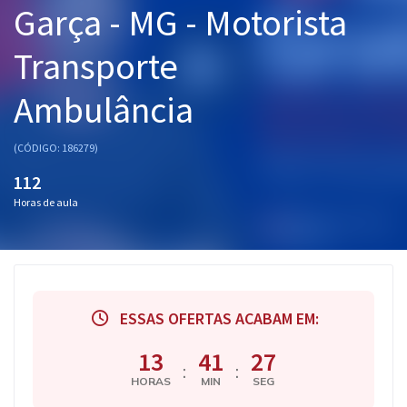
Garça - MG - Motorista
Pós
Transporte
Graduação
Ambulância
OAB
Mentorias
(CÓDIGO: 186279)
112
Questões grátis
Horas de aula
Conteúdo gratuito
Blog
Aprovados
ESSAS OFERTAS ACABAM EM:
Atendimento
13
41
26
:
:
HORAS
MIN
SEG