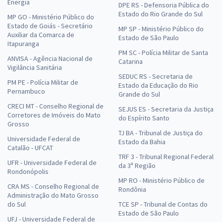
Energia
DPE RS - Defensoria Pública do
Estado do Rio Grande do Sul
MP GO - Ministério Público do
Estado de Goiás - Secretário
MP SP - Ministério Público do
Auxiliar da Comarca de
Estado de São Paulo
Itapuranga
PM SC - Polícia Militar de Santa
ANVISA - Agência Nacional de
Catarina
Vigilância Sanitária
SEDUC RS - Secretaria de
PM PE - Polícia Militar de
Estado da Educação do Rio
Pernambuco
Grande do Sul
CRECI MT - Conselho Regional de
SEJUS ES - Secretaria da Justiça
Corretores de Imóveis do Mato
do Espírito Santo
Grosso
TJ BA - Tribunal de Justiça do
Universidade Federal de
Estado da Bahia
Catalão - UFCAT
TRF 3 - Tribunal Regional Federal
UFR - Universidade Federal de
da 3ª Região
Rondonópolis
MP RO - Ministério Público de
CRA MS - Conselho Regional de
Rondônia
Administração do Mato Grosso
do Sul
TCE SP - Tribunal de Contas do
Estado de São Paulo
UFJ - Universidade Federal de