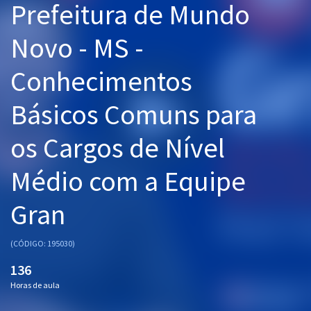
Prefeitura de Mundo
Pós
Novo - MS -
Graduação
Conhecimentos
OAB
Básicos Comuns para
Mentorias
os Cargos de Nível
Questões grátis
Médio com a Equipe
Conteúdo gratuito
Blog
Gran
Aprovados
(CÓDIGO: 195030)
Atendimento
136
Horas de aula