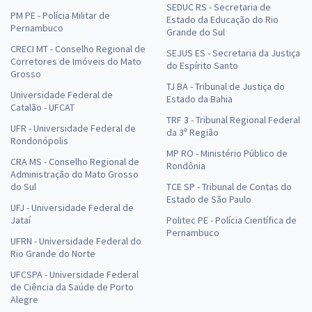
SEDUC RS - Secretaria de
PM PE - Polícia Militar de
Estado da Educação do Rio
Pernambuco
Grande do Sul
CRECI MT - Conselho Regional de
SEJUS ES - Secretaria da Justiça
Corretores de Imóveis do Mato
do Espírito Santo
Grosso
TJ BA - Tribunal de Justiça do
Universidade Federal de
Estado da Bahia
Catalão - UFCAT
TRF 3 - Tribunal Regional Federal
UFR - Universidade Federal de
da 3ª Região
Rondonópolis
MP RO - Ministério Público de
CRA MS - Conselho Regional de
Rondônia
Administração do Mato Grosso
do Sul
TCE SP - Tribunal de Contas do
Estado de São Paulo
UFJ - Universidade Federal de
Jataí
Politec PE - Polícia Científica de
Pernambuco
UFRN - Universidade Federal do
Rio Grande do Norte
UFCSPA - Universidade Federal
de Ciência da Saúde de Porto
Alegre