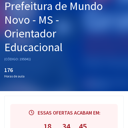
Prefeitura de Mundo
Pós
Novo - MS -
Graduação
Orientador
OAB
Educacional
Mentorias
(CÓDIGO: 195041)
Questões grátis
176
Conteúdo gratuito
Horas de aula
Blog
Aprovados
Atendimento
ESSAS OFERTAS ACABAM EM:
18
34
44