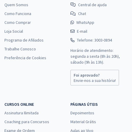
Quem Somos
Central de ajuda
Como Funciona
Chat
Como Comprar
WhatsApp
Loja Social
E-mail
Programa de Afiliados
Telefone: 3003-0894
Trabalhe Conosco
Horário de atendimento:
segunda a sexta (8h às 20h),
Preferência de Cookies
sábado (9h às 13h).
Foi aprovado?
Envie-nos a sua história!
CURSOS ONLINE
PÁGINAS ÚTEIS
Assinatura Ilimitada
Depoimentos
Coaching para Concursos
Material Grátis
Exame de Ordem
Aulas ao Vivo