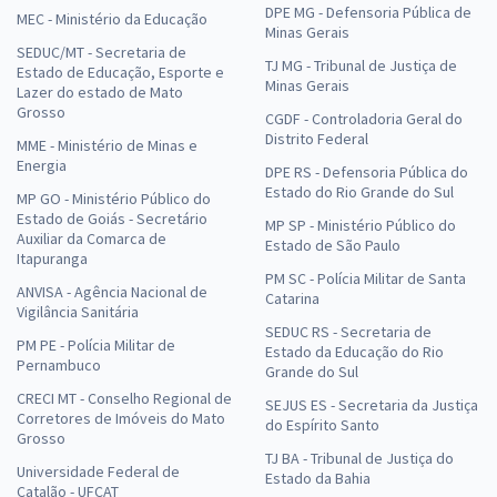
DPE MG - Defensoria Pública de
MEC - Ministério da Educação
Minas Gerais
SEDUC/MT - Secretaria de
TJ MG - Tribunal de Justiça de
Estado de Educação, Esporte e
Minas Gerais
Lazer do estado de Mato
Grosso
CGDF - Controladoria Geral do
Distrito Federal
MME - Ministério de Minas e
Energia
DPE RS - Defensoria Pública do
Estado do Rio Grande do Sul
MP GO - Ministério Público do
Estado de Goiás - Secretário
MP SP - Ministério Público do
Auxiliar da Comarca de
Estado de São Paulo
Itapuranga
PM SC - Polícia Militar de Santa
ANVISA - Agência Nacional de
Catarina
Vigilância Sanitária
SEDUC RS - Secretaria de
PM PE - Polícia Militar de
Estado da Educação do Rio
Pernambuco
Grande do Sul
CRECI MT - Conselho Regional de
SEJUS ES - Secretaria da Justiça
Corretores de Imóveis do Mato
do Espírito Santo
Grosso
TJ BA - Tribunal de Justiça do
Universidade Federal de
Estado da Bahia
Catalão - UFCAT