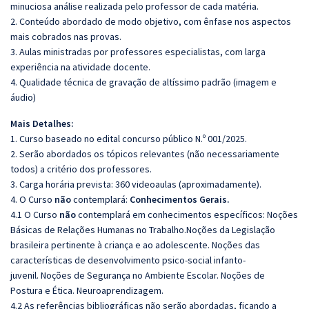
minuciosa análise realizada pelo professor de cada matéria.
2. Conteúdo abordado de modo objetivo, com ênfase nos aspectos
mais cobrados nas provas.
3. Aulas ministradas por professores especialistas, com larga
experiência na atividade docente.
4. Qualidade técnica de gravação de altíssimo padrão (imagem e
áudio)
Mais Detalhes:
1. Curso baseado no edital concurso público N.º 001/2025.
2. Serão abordados os tópicos relevantes (não necessariamente
todos) a critério dos professores.
3. Carga horária prevista: 360 videoaulas (aproximadamente).
4. O Curso
não
contemplará:
Conhecimentos Gerais.
4.1 O Curso
não
contemplará em conhecimentos específicos:
Noções
Básicas de Relações Humanas no Trabalho.Noções da Legislação
brasileira pertinente à criança e ao adolescente. Noções das
características de desenvolvimento psico-social infanto-
juvenil. Noções de Segurança no Ambiente Escolar. Noções de
Postura e Ética. Neuroaprendizagem.
4.2 As referências bibliográficas não serão abordadas, ficando a