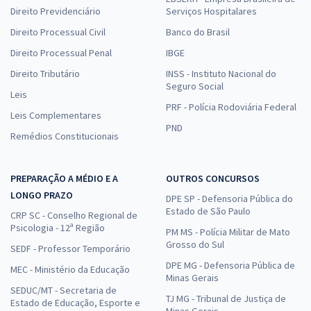
Direito Previdenciário
Serviços Hospitalares
Direito Processual Civil
Banco do Brasil
Direito Processual Penal
IBGE
Direito Tributário
INSS - Instituto Nacional do
Seguro Social
Leis
PRF - Polícia Rodoviária Federal
Leis Complementares
PND
Remédios Constitucionais
PREPARAÇÃO A MÉDIO E A
OUTROS CONCURSOS
LONGO PRAZO
DPE SP - Defensoria Pública do
Estado de São Paulo
CRP SC - Conselho Regional de
Psicologia - 12ª Região
PM MS - Polícia Militar de Mato
Grosso do Sul
SEDF - Professor Temporário
DPE MG - Defensoria Pública de
MEC - Ministério da Educação
Minas Gerais
SEDUC/MT - Secretaria de
TJ MG - Tribunal de Justiça de
Estado de Educação, Esporte e
Minas Gerais