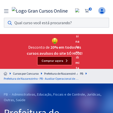
0
Assinatura Ilimitada 11
Acesso a todos os cursos. Teste grátis por 7 dias!
Assinatura OAB Até Passar
Acesso ilimitado a toda preparação para o Exame da
Desconto de
20% em todos os
Ordem, até você passar!
cursos avulsos do site SÓ HOJE!
Comprar agora
Residências Multiprofissionais
Preparação completa e intensiva para as principais
Cursos por Concurso
Prefeitura de Nazarezinho - PB
residências em saúde do Brasil
Prefeitura de Nazarezinho - PB - Auxiliar Operacional de Serviços Diversos
Concursos
PB - Administrativas, Educação, Fiscais e de Controle, Jurídicas,
Assinatura Ilimitada
Outras, Saúde
Cursos 20% OFF
Prefeitura de