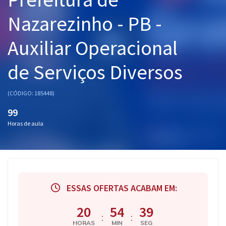
Pós
Nazarezinho - PB -
Graduação
Auxiliar Operacional
OAB
de Serviços Diversos
Mentorias
(CÓDIGO: 185448)
Questões grátis
99
Horas de aula
Conteúdo gratuito
Blog
Aprovados
ESSAS OFERTAS ACABAM EM:
Atendimento
20
54
39
:
:
HORAS
MIN
SEG