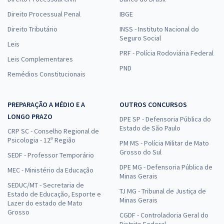
Direito Processual Penal
IBGE
Direito Tributário
INSS - Instituto Nacional do
Seguro Social
Leis
PRF - Polícia Rodoviária Federal
Leis Complementares
PND
Remédios Constitucionais
PREPARAÇÃO A MÉDIO E A
OUTROS CONCURSOS
LONGO PRAZO
DPE SP - Defensoria Pública do
Estado de São Paulo
CRP SC - Conselho Regional de
Psicologia - 12ª Região
PM MS - Polícia Militar de Mato
Grosso do Sul
SEDF - Professor Temporário
DPE MG - Defensoria Pública de
MEC - Ministério da Educação
Minas Gerais
SEDUC/MT - Secretaria de
TJ MG - Tribunal de Justiça de
Estado de Educação, Esporte e
Minas Gerais
Lazer do estado de Mato
Grosso
CGDF - Controladoria Geral do
Distrito Federal