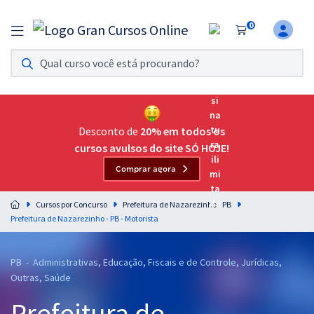
0
Assinatura Ilimitada 11
Acesso a todos os cursos. Teste grátis por 7 dias!
Assinatura OAB Até Passar
Acesso ilimitado a toda preparação para o Exame da
Desconto de
20% em todos os
Ordem, até você passar!
cursos avulsos do site SÓ HOJE!
Comprar agora
Residências Multiprofissionais
Preparação completa e intensiva para as principais
Cursos por Concurso
Prefeitura de Nazarezinho - PB
residências em saúde do Brasil
Prefeitura de Nazarezinho - PB - Motorista
Concursos
PB - Administrativas, Educação, Fiscais e de Controle, Jurídicas,
Assinatura Ilimitada
Outras, Saúde
Cursos 20% OFF
Prefeitura de