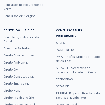
Concursos no Rio Grande do
Norte
Concursos em Sergipe
CONTEÚDO JURÍDICO
CONCURSOS MAIS
PROCURADOS
Consolidação das Leis do
Trabalho
SEDES
Constituição Federal
PC DF - DELTA
Direito Administrativo
PM AL - Polícia Militar do Estado
de Alagoas
Direito Ambiental
SEFAZ CE - Secretaria da
Direito Civil
Fazenda do Estado do Ceará
Direito Constitucional
PETROBRAS
Direito Empresarial
SEFAZ DF
Direito Penal
EBSERH - Empresa Brasileira de
Direito Previdenciário
Serviços Hospitalares
Direito Processual Civil
Banco do Brasil