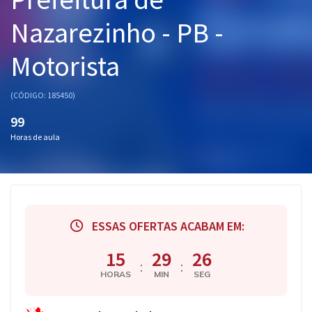
Pós
Nazarezinho - PB -
Graduação
Motorista
OAB
(CÓDIGO: 185450)
Mentorias
99
Horas de aula
Questões grátis
Conteúdo gratuito
Blog
ESSAS OFERTAS ACABAM EM:
Aprovados
15
29
26
:
:
Atendimento
HORAS
MIN
SEG