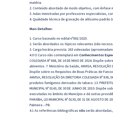
matéria.
2. Conteúdo abordado de modo objetivo, com ênfase n
3. Aulas ministradas por professores especialistas, co
4. Qualidade técnica de gravação de altíssimo padrão 
Mais Detalhes:
1. Curso baseado no edital nº001/2025.
2. Serão abordados os tópicos relevantes (não necessa
3. Carga horária prevista: 263 videoaulas (aproximadam
4.0 O Curso não contemplará em
Conhecimentos Espec
COLEGIADA Nº 868, DE 16 DE MAIO DE 2024. Dispõe sobre 
alimentos. 7. Ministério da Saúde, ANVISA, RESOLUÇÃO
Dispõe sobre os Requisitos de Boas Práticas de Funcio
ANVISA, RESOLUÇÃO DA DIRETORIA COLEGIADA Nº 838, D
produtos fumígenos derivados do tabaco. 13. PREFEIT
MUNICIPAL Nº 0143, DE 30 DE JUNHO DE 2010. Dispõe sobr
executadas no âmbito do Município e dá outras provid
PARAÍBA, LEI MUNICIPAL Nº 0130, DE 31 DE AGOSTO DE 2
Palmeira – PB.
4.1 As referências bibliográficas
não
serão abordadas, 