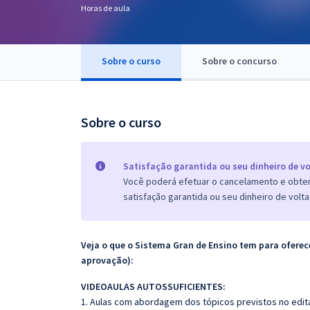
Horas de aula
Pós
Graduação
Sobre o curso
Sobre o concurso
OAB
Mentorias
Sobre o curso
Questões grátis
Satisfação garantida ou seu dinheiro de vo
Conteúdo gratuito
Você poderá efetuar o cancelamento e obter 
satisfação garantida ou seu dinheiro de volta
Blog
Aprovados
Veja o que o Sistema Gran de Ensino tem para ofer
aprovação):
Atendimento
VIDEOAULAS AUTOSSUFICIENTES:
1. Aulas com abordagem dos tópicos previstos no edita