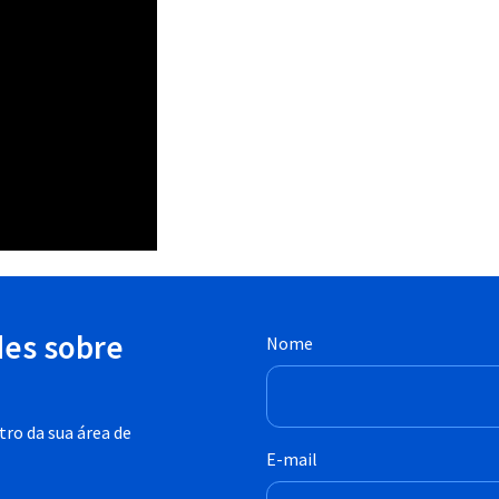
des sobre
Nome
ro da sua área de
E-mail