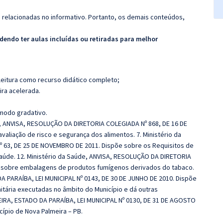
s relacionadas no informativo. Portanto, os demais conteúdos,
endo ter aulas incluídas ou retiradas para melhor
leitura como recurso didático completo;
ira acelerada.
 modo gradativo.
e, ANVISA, RESOLUÇÃO DA DIRETORIA COLEGIADA Nº 868, DE 16 DE
valiação de risco e segurança dos alimentos. 7. Ministério da
63, DE 25 DE NOVEMBRO DE 2011. Dispõe sobre os Requisitos de
aúde. 12. Ministério da Saúde, ANVISA, RESOLUÇÃO DA DIRETORIA
e sobre embalagens de produtos fumígenos derivados do tabaco.
 PARAÍBA, LEI MUNICIPAL Nº 0143, DE 30 DE JUNHO DE 2010. Dispõe
nitária executadas no âmbito do Município e dá outras
IRA, ESTADO DA PARAÍBA, LEI MUNICIPAL Nº 0130, DE 31 DE AGOSTO
ípio de Nova Palmeira – PB.