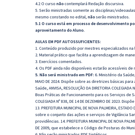
4.2 O curso
não
contemplará Redação discursiva.
5. Serão ministradas somente as disciplinas/videoaula
mesmo constando no edital,
não
serão ministrados.
5.1 O curso está em processo de desenvolvimento pod
aproveitamento do Aluno.
AULAS EM PDF AUTOSSUFICIENTES:
1. Conteúdo produzido por mestres especializados na 
2. Material prático que facilita a aprendizagem de mane
3. Exercícios comentados.
4. Os PDF ainda não disponíveis estarão acessíveis de
5. Não será ministrado em PDF:
6. Ministério da Saúd
MAIO DE 2024. Dispõe sobre as diretrizes básicas para a
Saúde, ANVISA, RESOLUÇÃO DA DIRETORIA COLEGIADA Nº 
Boas Práticas de Funcionamento para os Serviços de S
COLEGIADA Nº 838, DE 14 DE DEZEMBRO DE 2023. Dispõ
13. PREFEITURA MUNICIPAL DE NOVA PALMEIRA, ESTADO DA
sobre o conjunto das ações e serviços de Vigilância Sa
providências. 14. PREFEITURA MUNICIPAL DE NOVA PALME
DE 2009, que estabelece o Código de Posturas do Munic
6. Não serão ministrados PDF Sintéticos.