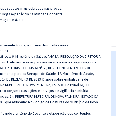
os aspectos mais cobrados nas provas.
m larga experiência na atividade docente.
(imagem e áudio)
riamente todos) a critério dos professores.
ente).
íficos:
6. Ministério da Saúde, ANVISA, RESOLUÇÃO DA DIRETORIA
as diretrizes básicas para avaliação de risco e segurança dos
 DA DIRETORIA COLEGIADA Nº 63, DE 25 DE NOVEMBRO DE 2011.
namento para os Serviços de Saúde. 12. Ministério da Saúde,
E 14 DE DEZEMBRO DE 2023. Dispõe sobre embalagens de
URA MUNICIPAL DE NOVA PALMEIRA, ESTADO DA PARAÍBA, LEI
e o conjunto das ações e serviços de Vigilância Sanitária
ências. 14. PREFEITURA MUNICIPAL DE NOVA PALMEIRA, ESTADO DA
009, que estabelece o Código de Posturas do Município de Nova
ficando a critério do Docente a elaboração dos conteúdos.