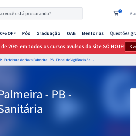
0
At
20% OFF
Pós
Graduação
OAB
Mentorias
Questões gr
 de
20% em todos os cursos avulsos do site SÓ HOJE!
Co
Prefeitura de Nova Palmeira - PB - Fiscal de Vigilância Sanitária
Palmeira - PB -
Sanitária