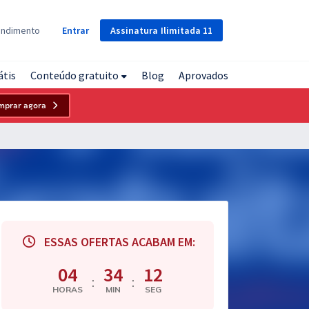
Assinatura
Ilimitada
11
endimento
Entrar
átis
Conteúdo gratuito
Blog
Aprovados
mprar agora
ESSAS OFERTAS ACABAM EM:
04
34
11
:
:
HORAS
MIN
SEG